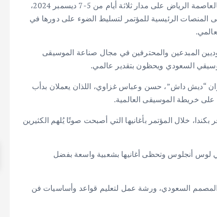
وتنظمه شركة “مدل بيست” في نسخته الرابعة هذا العام بالعاصمة الرياض على مدار ثلاثة أيام من 5-7 ديسمبر 2024،
ى المنصات الرئيسية للمؤتمر لتسليط الضوء على دورها في
عالمي.
ديين المبدعين والمحترفين في مجال صناعة الموسيقى
موسيقي السعودي ويحظون بتقدير عالمي.
خوان “ديش داش”، حسن وعباس غزاوي، اللذان يعملان بدأب
 على خريطة الموسيقى العالمية.
 بكندا، خلال المؤتمر بأغانيها التي أصبحت صوتًا يُلهم الكثيرين
 في لوس أنجلوس وتحظى أغانيها بشعبية واسعة بفضل
 والمصمم السعودي، ورشة عمل لتعليم قواعد وأساسيات فن