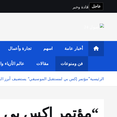
ق
ا
د
ة
و
خ
ب
ر
ا
ء
ا
ل
عاجل
أخبار عامة
اسهم
تجارة وأعمال
فن ومنوعات
مقالات
عالم الأزياء و
الرئيسية
“مؤتمر إكس بي لمستقبل الموسيقي” يستضيف أبرز المو
“مؤتمر إكس بي 