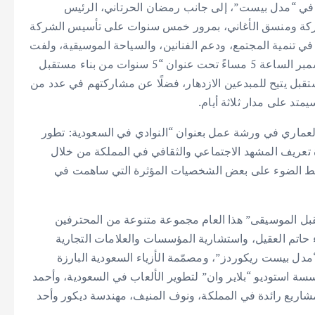
حي في “مدل بيست”، إلى جانب رمضان الحرتاني، الرئيس
لشركة ومنسق الأغاني، بمرور خمس سنوات على تأسيس الشركة
في تنمية المجتمع، ودعم الفنانين، والسياحة الموسيقية، ولفت
أنظار العالم، حيث يعقدون جلسة حوارية يوم السبت 7 ديسمبر الساعة 5 مساءً تحت عنوان “5 سنوات من بناء مستقبل
تقبل يتيح للمبدعين الازدهار، فضلًا عن مشاركتهم في عدد من
تد على مدار ثلاثة أيام.
 العماري في ورشة عمل بعنوان “النوادي في السعودية: تطور
تعريف المشهد الاجتماعي والثقافي في المملكة من خلال
سليط الضوء على بعض الشخصيات المؤثرة التي ساهمت في
بل الموسيقى” هذا العام مجموعة متنوعة من المحترفين
 حاتم العقيل، واستشارية المؤسسات والعلامات التجارية
دل بيست ريكوردز”، ومصمّمة الأزياء السعودية البارزة
سسة استوديو “بلاير وان” لتطوير الألعاب في السعودية، وأحمد
اريع رائدة في المملكة، ونوف المنيف، مهندسة ديكور وأحد