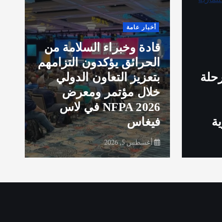
,
-
أخبار عامة
s
قادة وخبراء السلامة من
i
الحرائق يؤكدون التزامهم
g
حلة
بتعزيز التعاون الدولي
y
خلال مؤتمر ومعرض
e
NFPA 2026 في لاس
e
ة
فيغاس
e
أغسطس 5, 2026