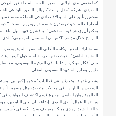
كما تحتفي ندى الهلابي، المديرة العامة للقطاع غير الرب
التنفيذي لشركة “مدل بيست”، وبالو، المدير الإبداعي ل
وتحقيق تأثير على النمو الاقتصادي في المملكة ومساهمتها 
يمكن أن يزدهر فيه المبدعون”، يناقشون فيها سبل بناء مس
البرامج خلال مؤتمر “إكس بي لمستقبل الموسيقى” الذي سيم
وستشارك المغنية وكاتبة الأغاني السعودية الموهوبة نورة
المشهد الناشئ”، حيث تقدم نظرة شاملة حول كيفية إعادة 
تبني أفكار مبتكرة وشاملة في الترفيه الموسيقي، مع ت
ظهور وتطور المشهد الموسيقي المحلي.
وتضم قائمة المتحدثين في فعاليات “مؤتمر إكس بي لمستق
السعوديين البارزين في مجالات متعددة، مثل مصمم الأزياء
العالمية روان الفاسي، مديرة قسم اكتشاف المواهب في “م
ورائدة الأعمال أروى البنوي، إضافة إلى ليلى البابطين، مؤ
خالد الرشيد، ريادي مبتكر معروف بمشاركته في تأسيس مش
الأعضاء الرئيسيين في فريق الرياض للفنون