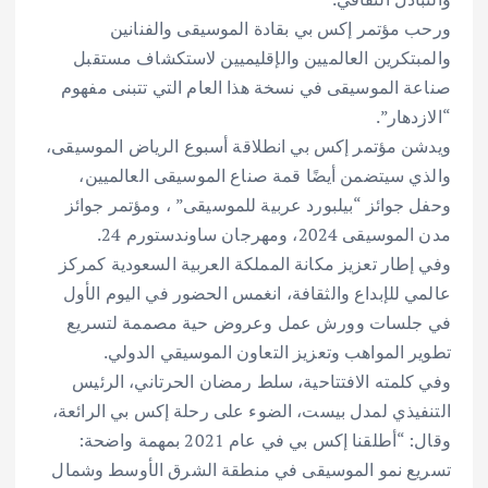
ورحب مؤتمر إكس بي بقادة الموسيقى والفنانين
والمبتكرين العالميين والإقليميين لاستكشاف مستقبل
صناعة الموسيقى في نسخة هذا العام التي تتبنى مفهوم
“الازدهار”.
ويدشن مؤتمر إكس بي انطلاقة أسبوع الرياض الموسيقى،
والذي سيتضمن أيضًا قمة صناع الموسيقى العالميين،
وحفل جوائز “بيلبورد عربية للموسيقى” ، ومؤتمر جوائز
مدن الموسيقى 2024، ومهرجان ساوندستورم 24.
وفي إطار تعزيز مكانة المملكة العربية السعودية كمركز
عالمي للإبداع والثقافة، انغمس الحضور في اليوم الأول
في جلسات وورش عمل وعروض حية مصممة لتسريع
تطوير المواهب وتعزيز التعاون الموسيقي الدولي.
وفي كلمته الافتتاحية، سلط رمضان الحرتاني، الرئيس
التنفيذي لمدل بيست، الضوء على رحلة إكس بي الرائعة،
وقال: “أطلقنا إكس بي في عام 2021 بمهمة واضحة:
تسريع نمو الموسيقى في منطقة الشرق الأوسط وشمال