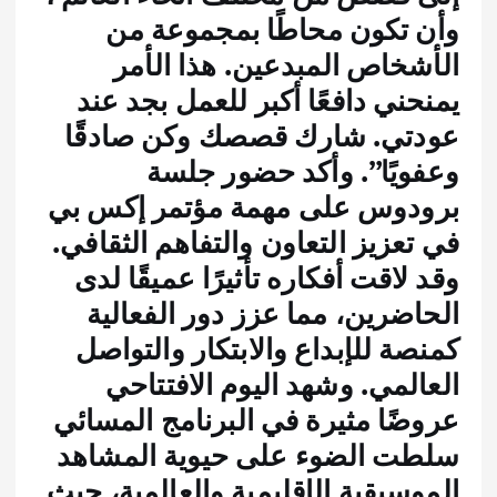
وأن تكون محاطًا بمجموعة من
الأشخاص المبدعين. هذا الأمر
يمنحني دافعًا أكبر للعمل بجد عند
عودتي. شارك قصصك وكن صادقًا
وعفويًا”. وأكد حضور جلسة
برودوس على مهمة مؤتمر إكس بي
في تعزيز التعاون والتفاهم الثقافي.
وقد لاقت أفكاره تأثيرًا عميقًا لدى
الحاضرين، مما عزز دور الفعالية
كمنصة للإبداع والابتكار والتواصل
العالمي. وشهد اليوم الافتتاحي
عروضًا مثيرة في البرنامج المسائي
سلطت الضوء على حيوية المشاهد
الموسيقية الإقليمية والعالمية، حيث