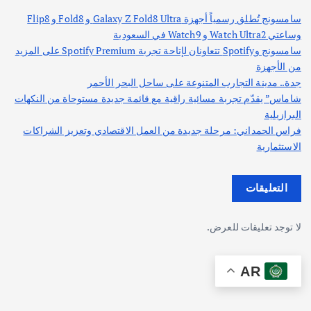
سامسونج تُطلق رسمياً أجهزة Galaxy Z Fold8 Ultra و Fold8 و Flip8
وساعتي Watch Ultra2 و Watch9 في السعودية
سامسونج وSpotify تتعاونان لإتاحة تجربة Spotify Premium على المزيد
من الأجهزة
جدة.. مدينة التجارب المتنوعة على ساحل البحر الأحمر
شاماس” يقدّم تجربة مسائية راقية مع قائمة جديدة مستوحاة من النكهات
البرازيلية
فراس الحمداني: مرحلة جديدة من العمل الاقتصادي وتعزيز الشراكات
الاستثمارية
التعليقات
لا توجد تعليقات للعرض.
AR