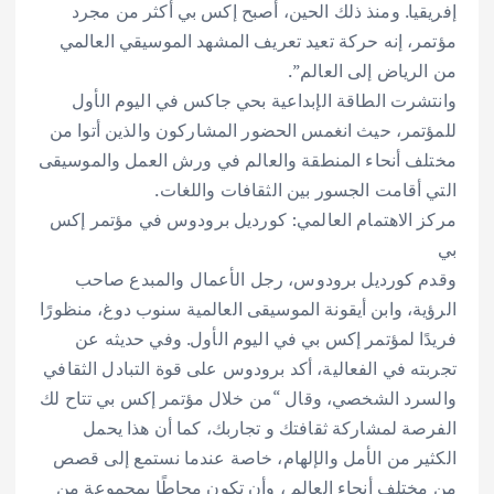
إفريقيا. ومنذ ذلك الحين، أصبح إكس بي أكثر من مجرد
مؤتمر، إنه حركة تعيد تعريف المشهد الموسيقي العالمي
من الرياض إلى العالم”.
وانتشرت الطاقة الإبداعية بحي جاكس في اليوم الأول
للمؤتمر، حيث انغمس الحضور المشاركون والذين أتوا من
مختلف أنحاء المنطقة والعالم في ورش العمل والموسيقى
التي أقامت الجسور بين الثقافات واللغات.
مركز الاهتمام العالمي: كورديل برودوس في مؤتمر إكس
بي
وقدم كورديل برودوس، رجل الأعمال والمبدع صاحب
الرؤية، وابن أيقونة الموسيقى العالمية سنوب دوغ، منظورًا
فريدًا لمؤتمر إكس بي في اليوم الأول. وفي حديثه عن
تجربته في الفعالية، أكد برودوس على قوة التبادل الثقافي
والسرد الشخصي، وقال “من خلال مؤتمر إكس بي تتاح لك
الفرصة لمشاركة ثقافتك و تجاربك، كما أن هذا يحمل
الكثير من الأمل والإلهام، خاصة عندما نستمع إلى قصص
من مختلف أنحاء العالم ، وأن تكون محاطًا بمجموعة من