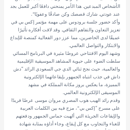
الأشخاص المبدعين. هذا الأمر يمنحني دافعًا أكبر للعمل بجد
عند عودتي. شارك قصصك وكن صادقًا وعفويًا”.
وأكد حضور جلسة برودوس على مهمة مؤتمر إكس بي في
تعزيز التعاون والتفاهم الثقافي. وقد لاقت أفكاره تأثيرًا
عميقًا لدى الحاضرين، مما عزز دور الفعالية كمنصة للإبداع
والابتكار والتواصل العالمي.
وشهد اليوم الافتتاحي عروضًا مثيرة في البرنامج المسائي
سلطت الضوء على حيوية المشاهد الموسيقية الإقليمية
والعالمية، حيث نجح ثنائي الدي جي السعودي الرائد “دش
داش في جذب انتباه الجمهور بإيقاعاتهما الإلكترونية
المميزة، ما يعكس بروز مكانة المملكة في مشهد
الموسيقى الإلكترونية العالمي.
وقدم رائد الهيب هوب المصري مروان موسى عرضًا فريدًا
على مسرح “إكس بي”، مزج فيه بين الكلمات العربية
والإيقاعات الجريئة التي ألهبت حماس الجمهور ودفعتهم
للغناء والتجاوب مع كل إيقاع، وجاء أداؤه بمثابة شهادة