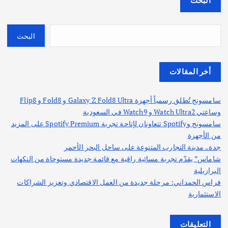
البحث
البحث
أخر المقالات
سامسونج تُطلق رسمياً أجهزة Galaxy Z Fold8 Ultra و Fold8 و Flip8
وساعتي Watch Ultra2 و Watch9 في السعودية
سامسونج وSpotify تتعاونان لإتاحة تجربة Spotify Premium على المزيد
من الأجهزة
جدة.. مدينة التجارب المتنوعة على ساحل البحر الأحمر
شاماس” يقدّم تجربة مسائية راقية مع قائمة جديدة مستوحاة من النكهات
البرازيلية
فراس الحمداني: مرحلة جديدة من العمل الاقتصادي وتعزيز الشراكات
الاستثمارية
التعليقات