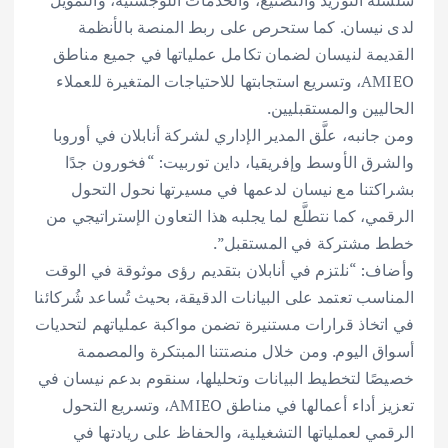
سلسلة التوريد والتصنيع، والخدمات اللوجستية، والتمويل
لدى نيسان. كما ستحرص على ربط المنصة بالأنظمة
القديمة لنيسان لضمان تكامل عملياتها في جميع مناطق
AMIEO، وتسريع استجابتها للاحتياجات المتغيرة للعملاء
الحاليين والمستقبليين.
ومن جانبه، علَّق المدير الإداري لشركة أنابلان في أوروبا
والشرق الأوسط وإفريقيا، داين توربيت: “فخورون جدًا
بشراكتنا مع نيسان لدعمها في مسيرتها نحول التحول
الرقمي، كما نتطلَّع لما يجلبه هذا التعاون الإستراتيجي من
خطط مشتركة في المستقبل”.
وأضاف: “نلتزم في أنابلان بتقديم رؤى موثوقة في الوقت
المناسب تعتمد على البيانات الدقيقة، بحيث تُساعد شُركائنا
في اتخاذ قرارات مستنيرة تضمن مواكبة عملياتهم لتحديات
أسواق اليوم. ومن خلال منصتتنا المبتكرة والمصممة
خصيصًا لتخطيط البيانات وتحليلها، سنقوم بدعم نيسان في
تعزيز أداء أعمالها في مناطق AMIEO، وتسريع التحول
الرقمي لعملياتها التشغيلية، والحفاظ على ريادتها في