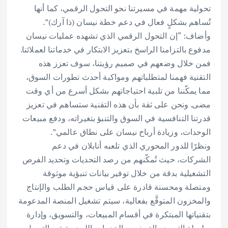
تحولية مهمة في مسيرتنا نحو التحول الرقمي، كما أنها
تُساهم بشكلٍ فعال في دعم خطة نيسان (ذا آرك)”.
وأضاف: “إن التحول الرقمي الذي تشهده عمليات نيسان
مدفوع بالتزامنا الراسخ بتعزيز الابتكار في خدماتنا لعملائنا.
فمن خلال وضعهم في صميم رؤيتنا، سوف تعزز هذه
التقنية فهمنا لمتطلباتهم ومواكبة أحدث تطورات السوق،
مما يمكّننا من تلبية احتياجاتهم بشكل أسرع من أي وقت
مضى. ونحن على ثقة بأن هذه التقنية ستساهم في تعزيز
قدرتنا التنافسية في السوق والتنبؤ بتغيراته، ودفع مبيعات
الوحدات، وزيادة أرباح نيسان على نطاق عالمي”.
ونظرًا للدور المحوري الذي تلعبه أنابلان في دعم
الشركات، حيث تُمكّنهم من رصد التحديات وتحديد الفرص
التشغيلية بدقة من خلال توفير بيانات تنبؤية موثوقة
ومتصلة ومحسنة قادرة على قياس حجم الطلب والإنتاج
والمخزون المتوقَّع بفعالية، سيتم تشغيل المنصة المدعومة
بتقنياتها المبتكرة في أقسام المبيعات، والتسويق، وإدارة