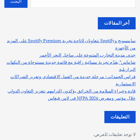
البحث
أخر المقالات
سامسونج وSpotify تتعاونان لإتاحة تجربة Spotify Premium على المزيد
من الأجهزة
جدة.. مدينة التجارب المتنوعة على ساحل البحر الأحمر
شاماس” يقدّم تجربة مسائية راقية مع قائمة جديدة مستوحاة من النكهات
البرازيلية
فراس الحمداني: مرحلة جديدة من العمل الاقتصادي وتعزيز الشراكات
الاستثمارية
قادة وخبراء السلامة من الحرائق يؤكدون التزامهم بتعزيز التعاون الدولي
خلال مؤتمر ومعرض NFPA 2026 في لاس فيغاس
التعليقات
لا توجد تعليقات للعرض.