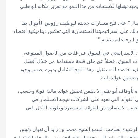
ية تؤهلها للاستفادة من هذا النمو مع تعزيز مكانة أبو ظبي
يتال” على فتح مسارات جديدة لتوظيف رؤوس الأموال بما
ك على استراتيجيتنا الاستثمارية التي تعكس ديناميكية اقتصاد
 الرخاء المستدام.“
مل الاستراتيجي في السوق عبر فئات من الأصول المتنوعة،
جات السوق، فضلاً عن خلق قيمة مستدامة من خلال أفضل
ود اقتصاد المستقبل. وهذا النهج الشامل بدوره يضمن وجود
حقيق عوائد ثابتة.
ئدة لأوقاف أبو ظبي لا يضمن تحقيق عوائد مالية قوية وحسب،
الفوائد التي تعود على الشركات نتيجة الاستثمار في
 جانب الاستفادة من العوائد المستقرة وطويلة الأجل التي
 2023 بإيعازة من القيادة الرشيدة لصاحب السمو الشيخ محمد بن زايد آل نهيان رئيس
أوقاف والثروات إلى محفز للرفاه الاجتماعي والرخاء الاقتصادي