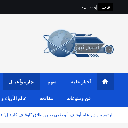
عاجل
ج
د
ة
.
.
م
د
ي
ن
ة
ا
ل
أخبار عامة
اسهم
تجارة وأعمال
فن ومنوعات
مقالات
عالم الأزياء و
الرئيسية
مدير عام أوقاف أبو ظبي يعلن إطلاق ”أوقاف كابيتال“ ف