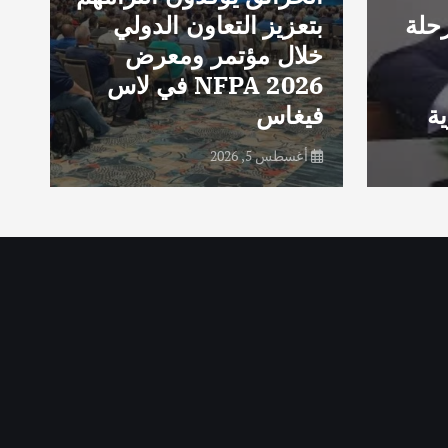
حلة
بتعزيز التعاون الدولي
d
خلال مؤتمر ومعرض
e
NFPA 2026 في لاس
e
ة
فيغاس
e
أغسطس 5, 2026