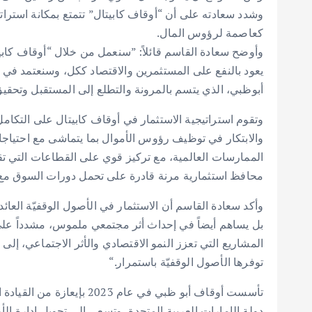
وشدد سعادته على أن “أوقاف كابيتال” تتمتع بمكانة استراتيج
كعاصمة لرؤوس المال.
وأوضح سعادة القاسم قائلاً: ”سنعمل من خلال “أوقاف كاب
يعود بالنفع على المستثمرين والاقتصاد ككل، وسنعتمد في ذل
أبوظبي، الذي يتسم بالمرونة والتطلع إلى المستقبل وتحقيق
وتقوم استراتيجية الاستثمار في أوقاف كابيتال على التكا
والابتكار في توظيف رؤوس الأموال بما يتماشى مع احتيا
الممارسات العالمية، مع تركيز قوي على القطاعات التي تق
محافظ استثمارية مرنة قادرة على تحمل دورات السوق مع ت
وأكد سعادة القاسم أن الاستثمار في الأصول الوقفيّة العا
بل يساهم أيضاً في إحداث أثر مجتمعي ملموس، مشدداً على 
المشاريع التي تعزز النمو الاقتصادي والأثر الاجتماعي، إلى
توفرها الأصول الوقفيّة باستمرار.“
تأسست أوقاف أبو ظبي في عام
دولة الإمارات العربية المتحدة، وتسعى إلى تحويل إدارة ال