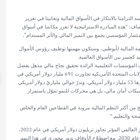
التزامنا بالابتكار في الأسواق المالية وتفانينا في تعزيز
: ”هذه المبادرة الاستراتيجية لا تعزز مكانتنا في أسواق
ستثمار المؤسسي يجمع بين التميز المالي والأثر المستدام“.
 المالية لأبوظبي، وستكون مهمتها توظيف رؤوس الأموال
كجسر بين الأسواق العالمية.
المؤسسات التعليمية الرائدة تحقيق نجاح مالي مذهل بفضل
استثمارها في الأوقاف. وأوضح أن أوقاف الجامعات في الولايات المتحدة الأمريكية تجاوزت 691 مليار دولار أمريكي في
السنة المالية 2021، حيث بلغت أوقاف جامعة هارفارد وحدها 53 مليار دولار أمريكي، وتدرّ حوالي ملياريّ دولار أمريكي
 شبكات أمان مالي، بل هي محركات للنمو تموّل باستمرار
ريخ من أكثر النظم المالية مرونة في القطاعين العام والخاص
حة والتعليم.”
وأضاف سعادة مدير عام أوقاف أبو ظبي أن سوق الاستثمار العالمي المؤثر تجاوز تريليون دولار أمريكي في عام 2022،
ومن المتوقع أن ينمو بمعدل سنوي مركب من رقمين حتى عام 2030، مع اضطلاع الأوقاف بدور محوري في هذا النمو.