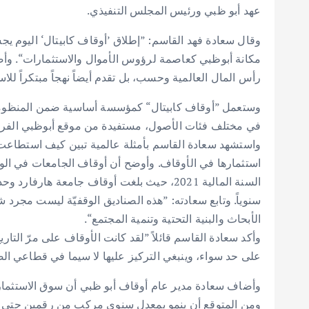
عهد أبو ظبي ورئيس المجلس التنفيذي.
وقال سعادة فهد القاسم: ”إطلاق ’أوقاف كابيتال‘ اليوم يجسد 
مكانة أبوظبي كعاصمة لرؤوس الأموال والاستثمارات“. وأضاف
رأس المال العالمية وحسب، بل تقدم أيضاً نهجاً مبتكراً للا
وستعمل ”أوقاف كابيتال“ كمؤسسة أساسية ضمن المنظومة
في مختلف فئات الأصول، مستفيدة من موقع أبوظبي الفريد 
واستشهد سعادة القاسم بأمثلة عالمية تبين كيف استطاعت 
سنوياً. وتابع سعادته: ”هذه الصناديق الوقفيّة ليست مجرد
الأبحاث والبنية التحتية وتنمية المجتمع“.
وأكد سعادة القاسم قائلاً ”لقد كانت الأوقاف على مرّ التا
على حد سواء، وينبغي التركيز عليها لا سيما في قطاعي الص