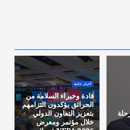
E
8
t
o
r
أخبار عامة
i
قادة وخبراء السلامة من
g
الحرائق يؤكدون التزامهم
g
حلة
بتعزيز التعاون الدولي
d
خلال مؤتمر ومعرض
e