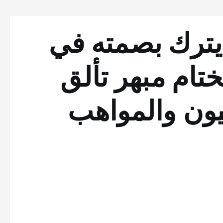
اوندستورم 24 يترك بصمته في
تام مبهر تألق
ميون والمواهب