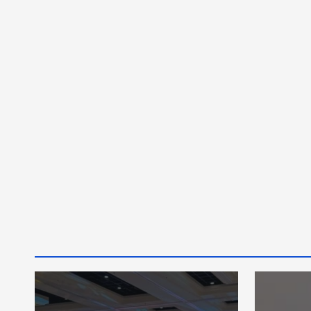
E
8
t
o