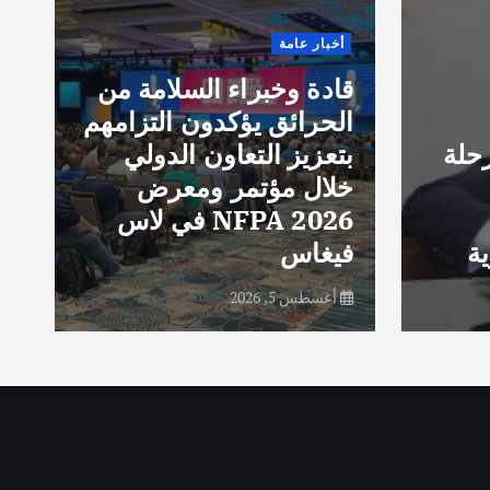
r
أخبار عامة
i
قادة وخبراء السلامة من
g
الحرائق يؤكدون التزامهم
g
حلة
بتعزيز التعاون الدولي
d
خلال مؤتمر ومعرض
e
NFPA 2026 في لاس
e
ة
فيغاس
e
أغسطس 5, 2026