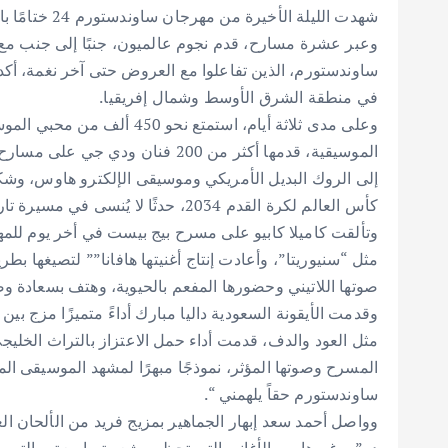
شهدت الليلة ا
وعبر عشرة مسارح، قدم نجوم عالميون، جنبًا إلى جنب مع م
في منطقة الشرق الأوسط وشمال إفريقيا.
وعلى مدى ثلاثة أيام، استمتع 
الموسيقية، قدمها أكثر من 200 فنا
كأس العالم لكرة القدم 2034، حدثًا لا يُنسى في مسيرة تاريخ المهرجان ومكانًة مميزًة ضمن أكبر أحداث 2024.
وتألقت كاميلا كابيو على مسرح بيج بيست في أخر يوم للمه
صوتها اللاتيني وحضورها المفعم بالحيوية، وهتف بسعادة وصخب
وقدمت الأيقونة السعودية داليا مبارك أداءً متميزًا مزج بين
مثل العود والدف، قدمت أداء حمل الاعتزاز بالتراث الخلي
المسرح وصوتها المؤثر، نموذجًا مبهرًا لمشهد الموسيقى المتط
ساوندستورم حقاً يلهمني “.
وواصل أحمد سعد إبهار الجماهير بمزيج فريد من الألحان العر