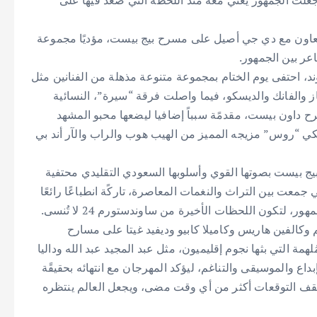
جعلت الجمهور يغني معه منذ اللحظة التي صعد فيها على
بالتعاون مع دي جي أصيل على مسرح بيج بيست، مؤديًا مجموعة
عر بين الجمهور.
، احتفى يوم الختام بمجموعة متنوعة مذهلة من الفنانين مثل
ز والفانك والديسكو، فيما واصلت فرقة “سيرة”، النسائية
 داون بيست، مقدمًة سبباً إضافيا ليضعها محبو المشهد
كي “روس” مزيجه المميز من الهيب هوب والراب والآر أند بي
 بيست بصوتها القوي وأسلوبها السعودي التقليدي محتفية
 جمعت بين التراث والنغمات المعاصرة، تاركًة انطباعًا رائعًا
تكون اللحظات الأخيرة من ساوندستورم 24 لا تُنسى.
 وكالفين هاريس وكاميلا كابيو وديفيد غيتا على مسارح
مة التي بثها نجوم إقليميون، مثل عبد المجيد عبد الله وداليا
ع والموسيقى والتناغم، ليؤكد المهرجان مع انتهائه بحقيقًة
قف التوقعات أكثر من أي وقت مضى، ويجعل العالم ينتظره