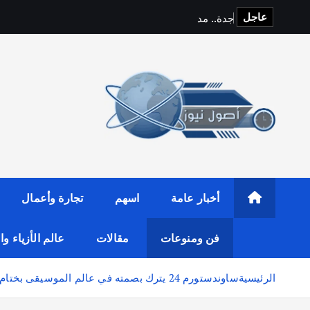
عاجل
ج
د
ة
.
.
م
د
ي
ن
ة
ا
ل
أخبار عامة
اسهم
تجارة وأعمال
فن ومنوعات
مقالات
عالم الأزياء و
الرئيسية
ساوندستورم 24 يترك بصمته في عالم الموسيقى بختام مبهر تألق فيه النجوم العالميون والمواهب المحلية