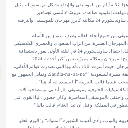
لأخيرة من مهرجان ساوندستورم 24 ختامًا باهرًا لثلاثة أيام من الموسيقى والإبداع بشكل لم يسبق له مثيل.
واهب إقليمية صاعدة، عروضًا لا تُنسى لجماهير
ساوندستورم، الذين تفاعلوا مع العروض حتى آخر نغمة، أكد ساوندستورم 24 مكانته كأبرز مهرجان للموسيقى والترفيه
نحو 450 ألف من محبي الموسيقى من جميع أنحاء العالم بطيف متنوع من الأنماط
ن ودي جي على مسارح المهرجان العشرة، من الراب السعودي والمصري الكلاسيكي
إلى الروك البديل الأمريكي وموسيقى الإلكترو هاوس، وشكل احتفال ساوندستورم 24 في ليلته الأولى بفوز باستضافة
رجان، حيث أسرت الآلاف بأغانيها التي تصدرت قوائم الأغاني،
مثل “سنيوريتا”، وأعادت إنتاج أغنيتها هافانا”” لتصيغها بطريقة مميزة للسعودية “”Saudia-na-na-na، وتمايل الجمهور مع
 عندما قالت بالعربية “أنا سعيدة إنه أنا هنا”!.
 الكلاسيكيات الخليجية وموسيقى الآر أند بي. وبمصاحبة آلات
جي واحتفى بالموسيقى المعاصرة، وكان حضور داليا القوي على
ور في المملكة. وقبل أن تبدأ الغناء، قالت داليا ”
بية والبوب، وأدى أغنياته الشهيرة “الملوك” و”اليوم الحلو