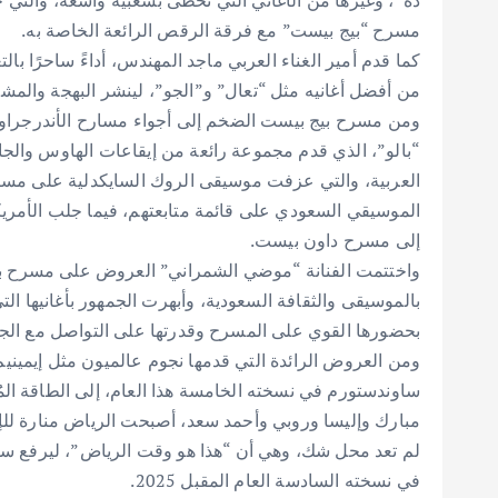
ده”، وغيرها من الأغاني التي تحظى بشعبية واسعة، والتي 
مسرح “بيج بيست” مع فرقة الرقص الرائعة الخاصة به.
كما قدم أمير الغناء العربي ماجد المهندس، أداءً ساحرًا 
من أفضل أغانيه مثل “تعال” و”الجو”، لينشر البهجة والمشا
ومن مسرح بيج بيست الضخم إلى أجواء مسارح الأندرجراوند
“بالو”، الذي قدم مجموعة رائعة من إيقاعات الهاوس والجا
العربية، والتي عزفت موسيقى الروك السايكدلية على مسرح
الموسيقي السعودي على قائمة متابعتهم، فيما جلب الأمري
إلى مسرح داون بيست.
واختتمت الفنانة “موضي الشمراني” العروض على مسرح بيج
بالموسيقى والثقافة السعودية، وأبهرت الجمهور بأغانيها التي
بحضورها القوي على المسرح وقدرتها على التواصل مع الجمهور، ل
ومن العروض الرائدة التي قدمها نجوم عالميون مثل إيمينيم
ساوندستورم في نسخته الخامسة هذا العام، إلى الطاقة المُله
مبارك وإليسا وروبي وأحمد سعد، أصبحت الرياض منارة للإبدا
لم تعد محل شك، وهي أن “هذا هو وقت الرياض”، ليرفع س
في نسخته السادسة العام المقبل 2025.