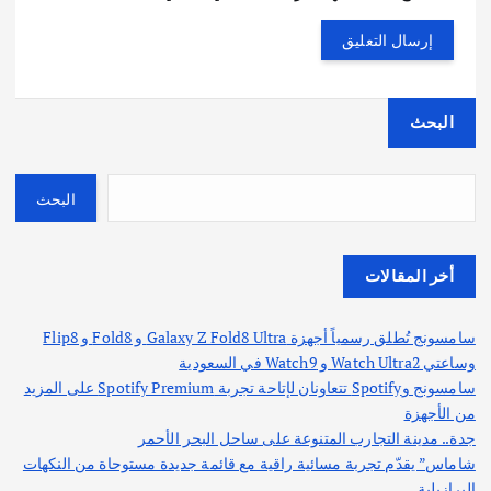
البحث
البحث
أخر المقالات
سامسونج تُطلق رسمياً أجهزة Galaxy Z Fold8 Ultra و Fold8 و Flip8
وساعتي Watch Ultra2 و Watch9 في السعودية
سامسونج وSpotify تتعاونان لإتاحة تجربة Spotify Premium على المزيد
من الأجهزة
جدة.. مدينة التجارب المتنوعة على ساحل البحر الأحمر
شاماس” يقدّم تجربة مسائية راقية مع قائمة جديدة مستوحاة من النكهات
البرازيلية