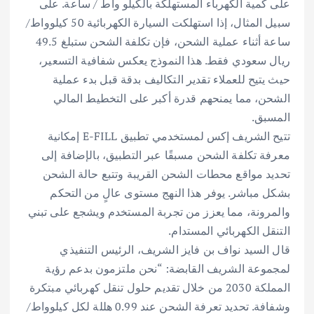
على كمية الكهرباء المستهلكة بالكيلو واط / ساعة. على
سبيل المثال، إذا استهلكت السيارة الكهربائية 50 كيلوواط/
ساعة أثناء عملية الشحن، فإن تكلفة الشحن ستبلغ 49.5
ريال سعودي فقط. هذا النموذج يعكس شفافية التسعير،
حيث يتيح للعملاء تقدير التكاليف بدقة قبل بدء عملية
الشحن، مما يمنحهم قدرة أكبر على التخطيط المالي
المسبق.
تتيح الشريف إكس لمستخدمي تطبيق E-FILL إمكانية
معرفة تكلفة الشحن مسبقًا عبر التطبيق، بالإضافة إلى
تحديد مواقع محطات الشحن القريبة وتتبع حالة الشحن
بشكل مباشر. يوفر هذا النهج مستوى عالٍ من التحكم
والمرونة، مما يعزز من تجربة المستخدم ويشجع على تبني
التنقل الكهربائي المستدام.
قال السيد نواف بن فايز الشريف، الرئيس التنفيذي
لمجموعة الشريف القابضة: “نحن ملتزمون بدعم رؤية
المملكة 2030 من خلال تقديم حلول تنقل كهربائي مبتكرة
وشفافة. تحديد تعرفة الشحن عند 0.99 هللة لكل كيلوواط/