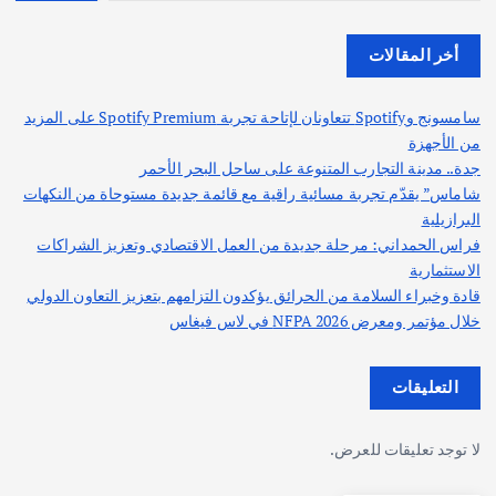
أخر المقالات
سامسونج وSpotify تتعاونان لإتاحة تجربة Spotify Premium على المزيد
من الأجهزة
جدة.. مدينة التجارب المتنوعة على ساحل البحر الأحمر
شاماس” يقدّم تجربة مسائية راقية مع قائمة جديدة مستوحاة من النكهات
البرازيلية
فراس الحمداني: مرحلة جديدة من العمل الاقتصادي وتعزيز الشراكات
الاستثمارية
قادة وخبراء السلامة من الحرائق يؤكدون التزامهم بتعزيز التعاون الدولي
خلال مؤتمر ومعرض NFPA 2026 في لاس فيغاس
التعليقات
لا توجد تعليقات للعرض.