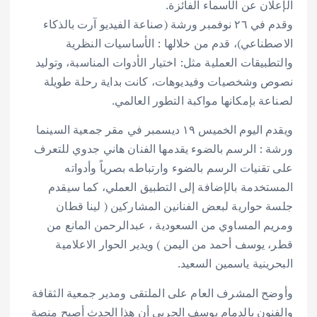
الإعلان عن الأسماء الفائزة.
وقدم في ٢٦ نوفمبر ورشة (صناعة الفيديو آرت بالذكاء
الاصطناعي)، قدم من خلالها : الأساسيات النظرية
والتطبيقات العملية مثل: اختيار الأدوات المناسبة، وتوليد
نصوص وشخصيات وفيديوهات، كانت بداية رحلة طويلة
لصناعة بإمكانها مواكبة التطور العالمي.
ويقدم اليوم الخميس ١٩ ديسمبر في مقر جمعية السينما
ورشة : الرسم بالضوء يقدمها الفنان هاني جدوي للتعرف
على تقنيات الرسم بالضوء وارتباطه بصرياً وأدواته
المستخدمة بالإضافة إلى التطبيق العملي، كما سيقدم
جلسة حوارية لبعض الفنانين المشاركين ( لينا قطان
ومريم المساوي من السعودية ، عبدالرحمن المانع من
قطر، يوسف أحمد من اليمن ) ويدير الحوار الاعلامية
البحرينية ياسمين السعيد.
وأوضح المشرف العام على الملتقى ومدير جمعية الثقافة
والفنون بالدمام يوسف الحربي أن هذا الحدث أصبح منصة