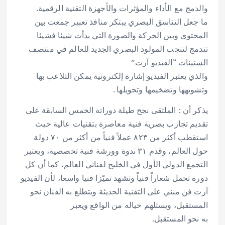
والدمج مع الأداء والمؤثرات والأجهزة التقنية الرقمية.
ما جعل التناسق البصري يبتكر منافذ تعبير جمعت بين
المحتوى وبين الحركة والصورة التي بدأت شيئا فشيئا
تندمج لتنجب المولود البصري الجديد للعالم في منتصف
الستينات “الفيديو آرت”
والذي يعتبر الفيديو إشارة إلكترونية يمكن التلاعب بها
وتشويهها وتضخيمها وتحويلها .
يذكر أن : الملتقى نجح طيلة دوراته الخمس السابقة على
تقديم تجارب بصرية فنية معاصرة بتقنيات عالية حيث
استقطب أكثر من ٨٢٣ عملاً فنياً من أكثر من ٧٠ دولة
حول العالم، وقدم ٣١ ندوة وورشة فنية تخصصية، ويعتبر
التجمع الدولي الأول في الخليج لفناني العالم، كما أن كل
دورة تحمل شعاراً فنياً وتشهد تميّزا فنيا واسعا، لأن الفيديو
آرت فن مبني على التقنية الحديثة ويتطلع به الفنان نحو
المستقبل، ويستلهم خياله من الواقع ويعبر
به نحو المستقبل.