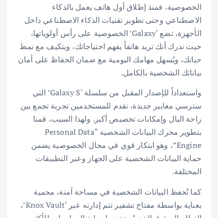
الخصوصية، فمنذ إطلاق أول هاتف يعمل بالذكاء
الاصطناعي وحتى تطوير تقنيات الذكاء الاصطناعي داخل
الأجهزة، تضع ‘Galaxy’ الخصوصية على رأس أولوياتها،
حيث ندرك أنك تريد هاتفاً يفهم احتياجاتك، ويتكيف مع نمط
حياتك، ويُسهل مهامك اليومية مع ضمان الحفاظ على أمان
بياناتك الشخصية بالكامل.
واستعداداً للإصدار المقبل من سلسلة ‘Galaxy S’ التي
سترسي معايير جديدة، نقدم للمستخدمين تجربة تجمع بين
راحة البال وإمكانات تخصيص أكبر. ولهذا السبب، قمنا
بتطوير محرك البيانات الشخصية “Personal Data
Engine”، وهو ابتكار قوي في مجال الخصوصية يضمن
حماية البيانات الشخصية على الجهاز وعبر التطبيقات
المختلفة.
كما تُحفظ البيانات الشخصية في مساحة آمنة، محمية
بعناية بواسطة مفتاح تشفير تتم إدارته عبر ‘Knox Vault’،
النظام الموثوق الذي يُستخدم لحماية المعلومات الأكثر