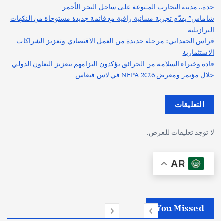
جدة.. مدينة التجارب المتنوعة على ساحل البحر الأحمر
شاماس” يقدّم تجربة مسائية راقية مع قائمة جديدة مستوحاة من النكهات
البرازيلية
فراس الحمداني: مرحلة جديدة من العمل الاقتصادي وتعزيز الشراكات
الاستثمارية
قادة وخبراء السلامة من الحرائق يؤكدون التزامهم بتعزيز التعاون الدولي
خلال مؤتمر ومعرض NFPA 2026 في لاس فيغاس
التعليقات
لا توجد تعليقات للعرض.
AR
You Missed