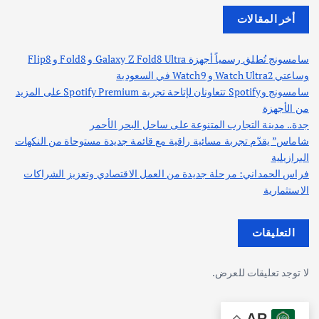
أخر المقالات
سامسونج تُطلق رسمياً أجهزة Galaxy Z Fold8 Ultra و Fold8 و Flip8
وساعتي Watch Ultra2 و Watch9 في السعودية
سامسونج وSpotify تتعاونان لإتاحة تجربة Spotify Premium على المزيد
من الأجهزة
جدة.. مدينة التجارب المتنوعة على ساحل البحر الأحمر
شاماس” يقدّم تجربة مسائية راقية مع قائمة جديدة مستوحاة من النكهات
البرازيلية
فراس الحمداني: مرحلة جديدة من العمل الاقتصادي وتعزيز الشراكات
الاستثمارية
التعليقات
لا توجد تعليقات للعرض.
AR