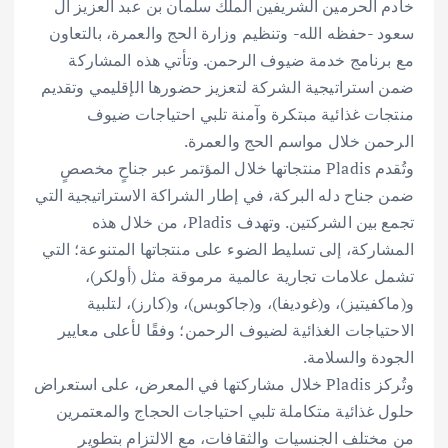
خادم الحرمين الشريفين الملك سلمان بن عبد العزيز آل
سعود -حفظه الله- وتنظيم وزارة الحج والعمرة، بالتعاون
مع برنامج خدمة ضيوف الرحمن. وتأتي هذه المشاركة
ضمن استراتيجية الشركة لتعزيز حضورها الإقليمي وتقديم
منتجات غذائية مبتكرة وآمنة تلبي احتياجات ضيوف
الرحمن خلال مواسم الحج والعمرة.
وتُقدم Pladis منتجاتها خلال المؤتمر عبر جناحٍ مخصصٍ
ضمن جناح دله البركة، في إطار الشراكة الاستراتيجية التي
تجمع بين الشركتين. وتهدف Pladis، من خلال هذه
المشاركة، إلى تسليط الضوء على منتجاتها المتنوعة؛ التي
تشمل علامات تجارية عالمية مرموقة مثل (أولكر)،
و(ماكفيتيز)، و(غوديفا)، و(جاكوبس)، و(كارز)، لتلبية
الاحتياجات الغذائية لضيوف الرحمن؛ وفقًا لأعلى معايير
الجودة والسلامة.
وتُركز Pladis خلال مشاركتها في المعرض، على استعراض
حلول غذائية متكاملة تلبي احتياجات الحجاج والمعتمرين
من مختلف الجنسيات والثقافات، مع الالتزام بتطوير