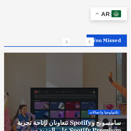
AR
You Missed
تكنولوجيا واتصالات
سامسونج وSpotify تتعاونان لإتاحة تجربة
Spotify Premium على المزيد من