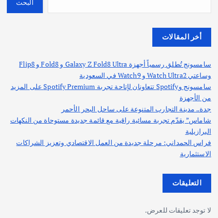
البحث
أخر المقالات
سامسونج تُطلق رسمياً أجهزة Galaxy Z Fold8 Ultra و Fold8 و Flip8
وساعتي Watch Ultra2 و Watch9 في السعودية
سامسونج وSpotify تتعاونان لإتاحة تجربة Spotify Premium على المزيد
من الأجهزة
جدة.. مدينة التجارب المتنوعة على ساحل البحر الأحمر
شاماس” يقدّم تجربة مسائية راقية مع قائمة جديدة مستوحاة من النكهات
البرازيلية
فراس الحمداني: مرحلة جديدة من العمل الاقتصادي وتعزيز الشراكات
الاستثمارية
التعليقات
لا توجد تعليقات للعرض.