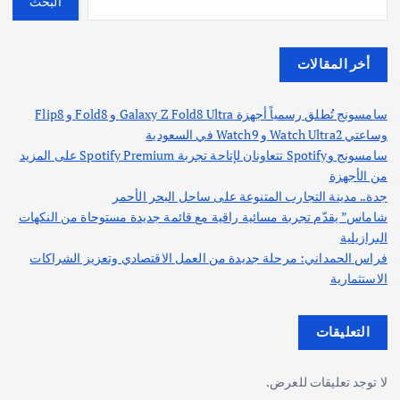
البحث
أخر المقالات
سامسونج تُطلق رسمياً أجهزة Galaxy Z Fold8 Ultra و Fold8 و Flip8
وساعتي Watch Ultra2 و Watch9 في السعودية
سامسونج وSpotify تتعاونان لإتاحة تجربة Spotify Premium على المزيد
من الأجهزة
جدة.. مدينة التجارب المتنوعة على ساحل البحر الأحمر
شاماس” يقدّم تجربة مسائية راقية مع قائمة جديدة مستوحاة من النكهات
البرازيلية
فراس الحمداني: مرحلة جديدة من العمل الاقتصادي وتعزيز الشراكات
الاستثمارية
التعليقات
لا توجد تعليقات للعرض.