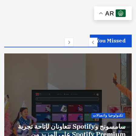
AR
You Missed
تكنولوجيا واتصالات
سامسونج وSpotify تتعاونان لإتاحة تجربة
Spotify Premium على المزيد من