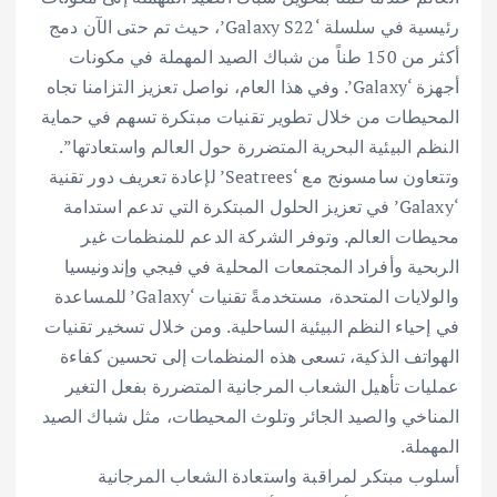
رئيسية في سلسلة ‘Galaxy S22’، حيث تم حتى الآن دمج
أكثر من 150 طناً من شباك الصيد المهملة في مكونات
أجهزة ‘Galaxy’. وفي هذا العام، نواصل تعزيز التزامنا تجاه
المحيطات من خلال تطوير تقنيات مبتكرة تسهم في حماية
النظم البيئية البحرية المتضررة حول العالم واستعادتها”.
وتتعاون سامسونج مع ‘Seatrees’ لإعادة تعريف دور تقنية
‘Galaxy’ في تعزيز الحلول المبتكرة التي تدعم استدامة
محيطات العالم. وتوفر الشركة الدعم للمنظمات غير
الربحية وأفراد المجتمعات المحلية في فيجي وإندونيسيا
والولايات المتحدة، مستخدمةً تقنيات ‘Galaxy’ للمساعدة
في إحياء النظم البيئية الساحلية. ومن خلال تسخير تقنيات
الهواتف الذكية، تسعى هذه المنظمات إلى تحسين كفاءة
عمليات تأهيل الشعاب المرجانية المتضررة بفعل التغير
المناخي والصيد الجائر وتلوث المحيطات، مثل شباك الصيد
المهملة.
أسلوب مبتكر لمراقبة واستعادة الشعاب المرجانية