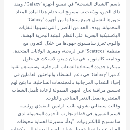
باسم “الشباك الشبحية” في تصنيع أجهزة ‘Galaxy’. ومنذ
ذلك الحين، وسّعت سامسونج استخدام هذا المادة المعاد
تدويرها لتشمل جميع منتجاتها من أجهزة ‘Galaxy’
المحمولة، بهدف الحد من الأضرار التي تسببها النفايات
البلاستيكية البحرية على النظم البيئية البحرية الهشة .
واليوم، تعزز سامسونج جهودها من خلال التعاون مع
منظمة ‘Seatrees’ غير الربحية، ومقرها الولايات المتحدة،
وجامعة كاليفورنيا في سان دييغو، لاستكشاف حلول
مبتكرة جديدة لاستعادة الشعاب المرجانية. وستساهم تقنية
كاميرا ‘Galaxy’ في دعم النشطاء والباحثين العاملين في
إحياء الشعاب المرجانية بالمجتمعات الساحلية، ما يتيح لهم
تحسين مراقبة نجاح الجهود المبذولة لإعادة تأهيل الشعاب
المتضررة بفعل التغير المناخي والتلوث.
وقالت ستيفاني تشوي، نائب الرئيس التنفيذي ورئيسة
قسم التسويق في قطاع تجارب الأجهزة المحمولة لدى
سامسونج للإلكترونيات: “بدأنا مسيرتنا لحماية محيطات
العالم عندما قمنا بتحويل شباك الصيد المهملة إلى مكونات