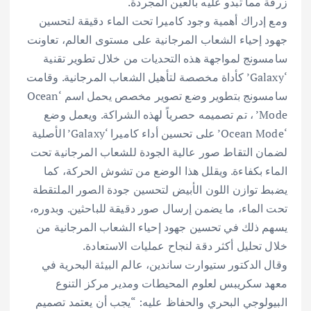
زرقة مما تبدو عليه بالعين المجردة.
ومع إدراك أهمية وجود كاميرا تحت الماء دقيقة لتحسين
جهود إحياء الشعاب المرجانية على مستوى العالم، تعاونت
سامسونج لمواجهة هذه التحديات من خلال تطوير تقنية
‘Galaxy’ كأداة مخصصة لتأهيل الشعاب المرجانية. وقامت
سامسونج بتطوير وضع تصوير مخصص يحمل اسم ‘Ocean
Mode’ ، تم تصميمه حصرياً لهذه الشراكة. ويعمل وضع
‘Ocean Mode’ على تحسين أداء كاميرا ‘Galaxy’ الأصلية
لضمان التقاط صور عالية الجودة للشعاب المرجانية تحت
الماء بكفاءة. ويقلل هذا الوضع من تشوش الحركة، كما
يضبط توازن اللون الأبيض لتحسين جودة الصور الملتقطة
تحت الماء، ما يضمن إرسال صور دقيقة للباحثين. وبدوره،
يسهم ذلك في تحسين جهود إحياء الشعاب المرجانية من
خلال تحليل أكثر دقة لنجاح عمليات الاستعادة.
وقال الدكتور ستيوارت ساندين، عالم البيئة البحرية في
معهد سكريبس لعلوم المحيطات ومدير مركز التنوع
البيولوجي البحري والحفاظ عليه: “يجب أن يعتمد تصميم