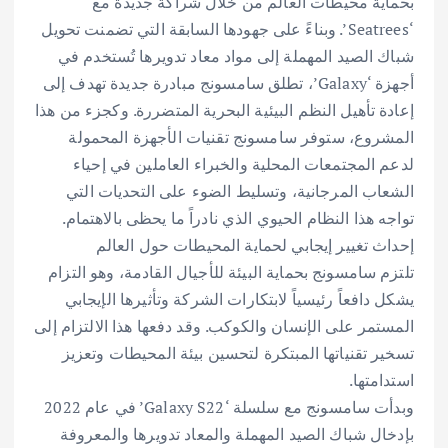
بحماية محيطات العالم من خلال شراكة جديدة مع
‘Seatrees’. وبناءً على جهودها السابقة التي تضمنت تحويل
شباك الصيد المهملة إلى مواد معاد تدويرها تُستخدم في
أجهزة ‘Galaxy’، تطلق سامسونج مبادرة جديدة تهدف إلى
إعادة تأهيل النظم البيئية البحرية المتضررة. وكجزء من هذا
المشروع، ستوفر سامسونج تقنيات الأجهزة المحمولة
لدعم المجتمعات المحلية والخبراء العاملين في إحياء
الشعاب المرجانية، وتسليط الضوء على التحديات التي
تواجه هذا النظام الحيوي الذي نادراً ما يحظى بالاهتمام.
إحداث تغيير إيجابي لحماية المحيطات حول العالم
تلتزم سامسونج بحماية البيئة للأجيال القادمة، وهو التزام
يشكل دافعاً رئيسياً لابتكارات الشركة وتأثيرها الإيجابي
المستمر على الإنسان والكوكب. وقد دفعها هذا الالتزام إلى
تسخير تقنياتها المبتكرة لتحسين بيئة المحيطات وتعزيز
استدامتها.
وبدأت سامسونج مع سلسلة ‘Galaxy S22’ في عام 2022
بإدخال شباك الصيد المهملة والمعاد تدويرها والمعروفة