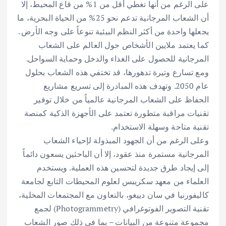
على الرغم من أنها تغطي أقل من 1% من قاع المحيط، إلا
أن الشعاب المرجانية تدعم نحو 25% من الحياة البحرية، ما
يجعلها واحدة من أكثر النظم البيئية تنوعاً على وجه الأرض .
كما يعتمد ملايين الأشخاص حول العالم على الشعاب
المرجانية للحصول على الغذاء والدخل وحماية السواحل.
ومع تسارع وتيرة تدهورها، قد تختفي هذه الشعاب بحلول
عام 2050. وتهدف هذه المبادرة إلى تسريع مشاريع
الحفاظ على الشعاب المرجانية عالمياً من خلال توفير
تقنيات مراقبة متطورة تعتمد على الأجهزة الذكية كمنصة
تقنية متاحة وسهلة الاستخدام.
وعلى الرغم من أن الجهود المبذولة لإحياء الشعاب
المرجانية مستمرة منذ عقود، إلا أن الباحثين يسعون دائماً
إلى إيجاد طرق جديدة لتحسين هذه العملية. ويستخدم
العلماء من معهد سكريبس لعلوم المحيطات التابع لجامعة
كاليفورنيا في سان دييغو، بالتعاون مع المجتمعات المحلية،
تقنية التصوير الفوتوغرافي (Photogrammetry) لجمع
مجموعة متنوعة من البيانات – بما في ذلك صور الشعاب