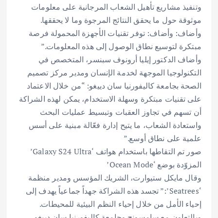
وتنفيذ مشاريع تأهيل الشعاب المرجانية على معلومات
موثوقة حول ما يحقق النتائج المرجوة وما لا يحققها.
وأضاف: وأضاف: توفر تقنيات الأجهزة المحمولة فرصة
مبتكرة لتوسيع نطاق الوصول إلى هذه المعلومات.”
وأضاف الدكتور إيليا أرونوف سبنسر، المتخصص في
التكنولوجيا الموجهة لخدمة الإنسان ومدير مركز تصميم
الصحة بجامعة كاليفورنيا سان دييغو: “من خلال الاعتماد
على تقنيات مبتكرة وسهلة الاستخدام، يمكن لهذه الشراكة
أن تسهم في تجاوز العقبات وتبسيط عمليات البحث
واستعادة الشعاب، ما يتيح إدارة فعّالة مبنية على أسس
علمية على نطاق أوسع.”
صور تم التقاطها باستخدام هواتف ‘Galaxy S24 Ultra’
المزوّدة بوضع ‘Ocean Mode’
وقال مايكل ستيوارت، الشريك المؤسس ومدير منظمة
‘Seatrees’:” تجسد هذه الشراكة جهداً جماعياً يهدف إلى
إحياء الأمل من خلال إحياء النظم البيئية للمحيطات.
وبالتعاون مع سامسونج وجامعة كاليفورنيا سان دييغو،