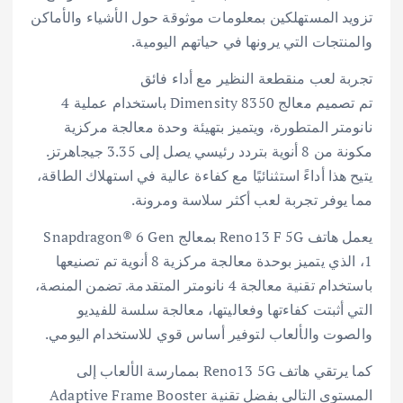
تزويد المستهلكين بمعلومات موثوقة حول الأشياء والأماكن
والمنتجات التي يرونها في حياتهم اليومية.
تجربة لعب منقطعة النظير مع أداء فائق
تم تصميم معالج Dimensity 8350 باستخدام عملية 4
نانومتر المتطورة، ويتميز بتهيئة وحدة معالجة مركزية
مكونة من 8 أنوية بتردد رئيسي يصل إلى 3.35 جيجاهرتز.
يتيح هذا أداءً استثنائيًا مع كفاءة عالية في استهلاك الطاقة،
مما يوفر تجربة لعب أكثر سلاسة ومرونة.
يعمل هاتف Reno13 F 5G بمعالج Snapdragon® 6 Gen
1، الذي يتميز بوحدة معالجة مركزية 8 أنوية تم تصنيعها
باستخدام تقنية معالجة 4 نانومتر المتقدمة. تضمن المنصة،
التي أثبتت كفاءتها وفعاليتها، معالجة سلسة للفيديو
والصوت والألعاب لتوفير أساس قوي للاستخدام اليومي.
كما يرتقي هاتف Reno13 5G بممارسة الألعاب إلى
المستوى التالي بفضل تقنية Adaptive Frame Booster