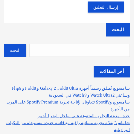
البحث
البحث
أخر المقالات
سامسونج تُطلق رسمياً أجهزة Galaxy Z Fold8 Ultra و Fold8 و Flip8
وساعتي Watch Ultra2 و Watch9 في السعودية
سامسونج وSpotify تتعاونان لإتاحة تجربة Spotify Premium على المزيد
من الأجهزة
جدة.. مدينة التجارب المتنوعة على ساحل البحر الأحمر
شاماس” يقدّم تجربة مسائية راقية مع قائمة جديدة مستوحاة من النكهات
البرازيلية