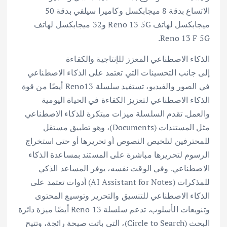
الاتساع بدقة 8 ميجابكسل وكاميرا سيلفي بدقة 50
ميجابكسل لهاتف Reno 13 5G و32 ميجابكسل لهاتف
Reno 13 F 5G.
الذكاء الاصطناعي المعزز للإنتاجية والكفاءة
إلى جانب التحسينات التي تعتمد على الذكاء الاصطناعي
في الصور والفيديو، تستفيد سلسلة Reno13 أيضًا من قوة
الذكاء الاصطناعي لتعزيز الكفاءة في الحياة اليومية
والعمل. تقدم السلسلة ميزات مبتكرة للذكاء الاصطناعي
مثل المستندات (Documents)، وهو تطبيق مستقل
للمحترفين لتلخيص النصوص أو تحريرها أو حتى استخراج
الرسوم لتحريرها مباشرة على المستند بمساعدة الذكاء
الاصطناعي. وفي الوقت نفسه، يوفر المساعد الذكي
للمذكرات (AI Assistant for Notes) أدوات تعتمد على
الذكاء الاصطناعي للتنسيق والتحرير وتوسيع المحتوى
وتنويعات الأسلوب. تدعم سلسلة Reno 13 أيضًا ميزة دائرة
البحث (Circle to Search)، التي باتت صيحة رائجة، وتتيح