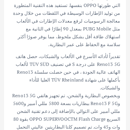
التي طورتها OPPO بنفسها. تستفيد هذه التقنية المتطورة
من توليد الإطارات الوسيطة في اللقطات من خلال وحدة
معالجة الرسوميات لرفع معدلات الإطارات في الألعاب
مثل PUBG Mobile بمعدل 90 إطارًا في الثانية مع
استهلاك طاقة أقل بشكل ملحوظ، مما يوفر صورًا أكثر
سلاسة مع الحفاظ على عمر البطارية.
تقديراً لأدائه الأسرع في الألعاب والشبكات، حصل هاتف
Reno13 5G على درجة S في تصنيف TÜV SÜD لألعاب
الهاتف عالية الجودة ، في حين حصلت سلسلة Reno13
بأكملها على شهادة TÜV Rheinland العليا للأداء
والشبكات.
وبخصوص البطارية والشحن، تم تجهيز هاتفي Reno13 5G
وReno13 F 5G ببطاريات بسعة 5800 مللي أمبير و5600
مللي أمبير على التوالي بالإضافة إلى دعم تقنية الشحن
السريع OPPO SUPERVOOCTM Flash Charge بقوة 80
وات و45 وات. تم تصميم كلتا البطاريتين عاليتي التحمل