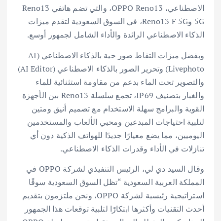
الاصطناعي، OPPO Reno13، والتي تضم هاتفي Reno13
5G وReno13 F 5G، في السوق السعودية لتقدم ميزات
الذكاء الاصطناعي الرائدة والأداء الشامل لجمهور أوسع.
وبفضل ميزات التقاط صور حية بالذكاء الاصطناعي (AI
Livephoto) وتحرير الصور بالذكاء الاصطناعي (AI Editor)
والتصوير تحت الماء بدعم من مقاومة استثنائية للماء
والغبار بتصنيف IP69، تجمع سلسلة Reno13 بين الأجهزة
القوية والبرامج سهلة الاستخدام مع تصميم أنيق ومتين
لتلبية احتياجات المبدعين ومحبي الألعاب والمستخدمين
اليوميين، مما يضع معيارًا جديدًا للهواتف الذكية دون أي
تنازلات في الأداء وقدرات الذكاء الاصطناعي.
وقال السيد دي لي، الرئيس التنفيذي لشركة OPPO في
المملكة العربية السعودية “تظل السوق السعودية سوقًا
استراتيجية رئيسية لشركة OPPO، ونحن ملتزمون بتقديم
أحدث التقنيات وأكثرها ابتكارًا لتلبية توقعات هذا الجمهور