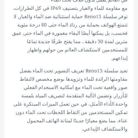
مع مقاومة للماء والغبار بتصنيف IP69 في كل الطرازات،
توفر سلسلة Reno13 حماية استثنائية ضد الماء والغبار. لا
تتمتع الهواتف بحماية من رذاذ الماء حتى 80 درجة مئوية
فحسب، بل يمكنها أيضًا البقاء مغمورة في الماء حتى عمق
مترين لمدة 30 دقيقة ، مما يفتح طرقًا جديدة تمامًا
للمستخدمين لاستكشاف العالم من حولهم واظهار
إبداعهم.
تعيد سلسلة Reno13 تعريف التصوير تحت الماء بفضل
مقاومتها الرائدة للماء وتزويدها بوضع مخصص لالتقاط
صور واقعية تحت الماء مع امكانية الاستخدام الفعلي
للأزرار. وتضمن الآلية المتقدمة لتصريف المياه بلمسة
واحدة الأداء الأمثل، في حين تعمل الميزات المبتكرة على
تمكين المستخدمين من التقاط اللحظات تحت الماء دون
عناء، مما يضع معيارًا جديدًا لمتانة الهاتف المحمول
والاستكشاف الإبداعي.