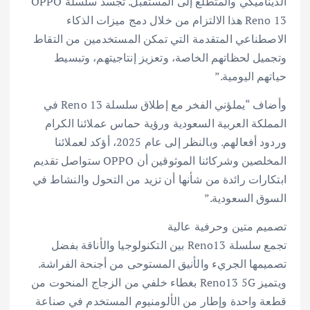
الديناميكي والمتطلع إلى المستقبل. تجسد سلسلة OPPO
Reno 13 هذا الالتزام من خلال دمج ميزات الذكاء
الاصطناعي المتقدمة التي تمكن المستخدمين من التقاط
وتجميل لحظاتهم الخاصة، وتعزيز إنتاجيتهم، وتبسيط
حياتهم اليومية.”
وأضاف “يملؤني الفخر مع إطلاق سلسلة Reno 13 في
المملكة العربية السعودية ورؤية حماس عملائنا الكرام
وردود أفعالهم. وبالنظر إلى عام 2025، أؤكد لعملائنا
المخلصين وشركائنا الموثوقين أن OPPO ستواصل تقديم
ابتكارات رائدة من شأنها أن تزيد من التحول والنشاط في
السوق السعودية.”
تصميم متين وحرفية عالية
تجمع سلسلة Reno13 بين التكنولوجيا والأناقة بفضل
تصميمها الجريء والأنيق المستوحى من أجنحة الفراشة.
ويتميز Reno13 5G بغطاء خلفي من الزجاج المنحوت من
قطعة واحدة وإطار من الألومنيوم المستخدم في صناعة