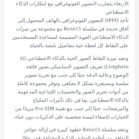
الارتقاء بتجارب التصوير الفوتوغرافي مع ابتكارات الذكاء
الاصطناعي
تأخذ OPPO التصوير الفوتوغرافي بالهاتف المحمول إلى
آفاق جديدة في سلسلة Reno13 مع مجموعة من ميزات
الذكاء الاصطناعي القوية المصممة لمساعدة المستخدمين
على التقاط كل لحظة حية بتفاصيل نابضة بالحياة.
وتعيد ميزة التقاط الصور الحية بالذكاء الاصطناعي (AI
Livephoto) تعريف التصوير الديناميكي بصور فائقة
الوضوح وعالية الدقة جنبًا إلى جنب مع تجربة تصوير
سلسة ومستقرة بشكل لا يضاهى. وتوفر مجموعة كاملة
من أدوات تحرير الصور والتحسينات الإبداعية المدعومة
بالذكاء الاصطناعي، بما في ذلك تأثيرات المكياج
والمرشحات، جنبًا إلى جنب مع تقنية Pro XDR مزيدًا من
الخيارات لإضفاء لمسة شخصية على الذكريات دون عناء.
وتتخذ سلسلة Reno13 خطوة كبيرة في إزالة حواجز
التوافق بين أنظمة الهواتف الذكية المختلفة. فمن خلال