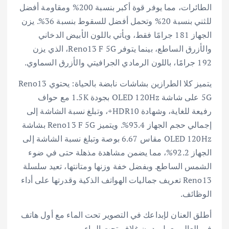
الطائرات، مما يوفر قوة أكبر بنسبة 200% ومقاومة أفضل
للثني بنسبة 20% وتحمل أفضل للسقوط بنسبة 36%. يزن
الجهاز 181 جرامًا فقط، ويأتي باللون الأبيض الدخاني
والأزرق الساطع، بينما يتوفر Reno13 F 5G، الذي يزن
192 جرامًا، باللون الرمادي الجرافيتي والأزرق السماوي.
يتميز كلا الطرازين بشاشات نابضة بالحياة: يحتوي Reno13
5G على شاشة OLED 120Hz بجودة 1.5K مع حواف
رفيعة للغاية، وشهادة HDR10+، وتبلغ نسبة الشاشة إلى
إجمالي حجم الجهاز 93.4%. ويتميز Reno13 F 5G بشاشة
OLED 120Hz مقاس 6.67 بوصة وتبلغ نسبة الشاشة إلى
الجهاز 92.2%، مما يضمن مشاهدة مذهلة حتى في ضوء
الشمس الساطع. وبفضل خفة وزنها ومتانتها، تعيد سلسلة
Reno13 تعريف جماليات الهواتف الذكية وقدرتها على أداء
الوظائف.
أطلق العنان لإبداعك في التصوير تحت الماء مع أول هاتف
في العالم يعمل بدون غلاف تحت الماء