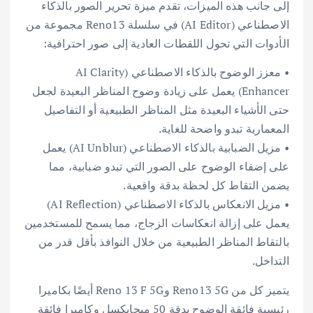
إلى جانب هذه الميزات، تقدم ميزة تحرير الصور بالذكاء
الاصطناعي (AI Editor) في سلسلة Reno13 مجموعة من
الأدوات التي تحول اللقطات العادية إلى صور احترافية:
• معزز الوضوح بالذكاء الاصطناعي (AI Clarity
Enhancer) يعمل على زيادة وضوح المناظر البعيدة لجعل
حتى الأشياء البعيدة مثل المناظر الطبيعية أو التفاصيل
المعمارية تبدو واضحة للغاية.
• مزيل الضبابية بالذكاء الاصطناعي (AI Unblur) يعمل
على إضفاء الوضوح على الصور التي تبدو ضبابية، مما
يضمن التقاط كل لحظة بدقة واقعية.
• مزيل الانعكاس بالذكاء الاصطناعي (AI Reflection)
يعمل على إزالة انعكاسات الزجاج، مما يسمح للمستخدمين
بالتقاط المناظر الطبيعية من خلال النوافذ بأقل قدر من
التداخل.
يتميز كل من Reno13 5G وReno 13 F 5G أيضًا بكاميرا
رئيسية فائقة الوضوح بدقة 50 ميجابكسل وكاميرا فائقة