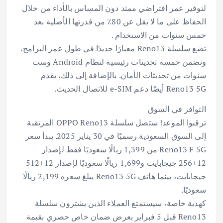
لتوفير عمر افتراضي ممتد دون المساس بالأداء من خلال
الحفاظ على ما لا يقل عن 80٪ من قدرتها الأصلية بعد
خمس سنوات من الاستخدام .
تضع سلسلة Reno13 معيارًا جديدًا في طول عمر البرامج،
وتضمن خمسة تحديثات رئيسية لنظام Android وست
سنوات من تحديثات الأمان. بالإضافة إلى ذلك، يقدم
Reno13 5G أيضًا دعم e-SIM للاتصال الحديث.
التوافر في السوق
ترقبوا الموعد! ستصل سلسلة OPPO Reno13 المرتقبة
إلى السوق السعودية رسميًا في 30 يناير 2025. يبدأ سعر
Reno13 F 5G من 1,399 ريالًا سعوديًا فقط لإصدار
12+256 جيجابايت و1,699 ريالًا سعوديًا لإصدار 12+512
جيجابايت، بينما هاتف Reno13 5G يبلغ سعره 2,199 ريالًا
سعوديًا.
كهدية خاصة، سيستمتع العملاء الذين يشترون سلسلة
Reno13 قبل 5 فبراير بعرض ضمان خاص حصري بقيمة