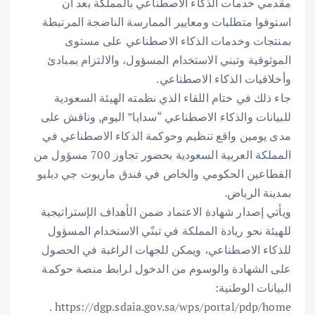
مقدمي خدمات الذكاء الاصطناعي بالمملكة بعد أن
استوفوا متطلبات ومعايير الممارسة الناضجة المرتبطة
بمنتجات وخدمات الذكاء الاصطناعي على مستوى
الموثوقية وتبني الاستخدام المسؤول، والالتزام بمبادئ
وأخلاقيات الذكاء الاصطناعي.
جاء ذلك في ختام اللقاء الذي نظمته الهيئة السعودية
للبيانات والذكاء الاصطناعي “سدايا” اليوم, وناقش على
مدى يومين واقع تنظيم وحوكمة الذكاء الاصطناعي في
المملكة العربية السعودية بحضور تجاوز 700 مسؤول من
القطاعين الحكومي والخاص في فندق ماريوت جي دبليو
بمدينة الرياض.
ويأتي إصدار شهادة الاعتماد ضمن الأهداف الإستراتيجية
للهيئة نحو ريادة المملكة في تبنّي الاستخدام المسؤول
للذكاء الاصطناعي، ويمكن للجهات الراغبة في الحصول
على الشهادة والوسوم من الدخول لرابط منصة حوكمة
البيانات الوطنية:
https://dgp.sdaia.gov.sa/wps/portal/pdp/home .