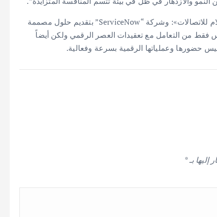
لنمو والازدهار في ظل في بيئة تتسم المنافسة المتزايدة”.
ومن خلال هذا التعاون الاستراتيجي، تلتزم شركة «اتحاد سلام للاتصالات»: وشركة “ServiceNow” بتقديم حلول مصممة
فقط من التعامل مع تعقيدات العصر الرقمي ولكن أيضاً
س حضورها وعملياتها الرقمية بسرعة وفعالية.
 إليها بـ
*