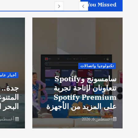
You Missed
أخبار
أخبار عامة
شاما
جدة.. مدينة التجارب
مسائ
المتنوعة على ساحل
جديد
البحر الأحمر
النك
أغسطس 6, 2026
أغسطس 