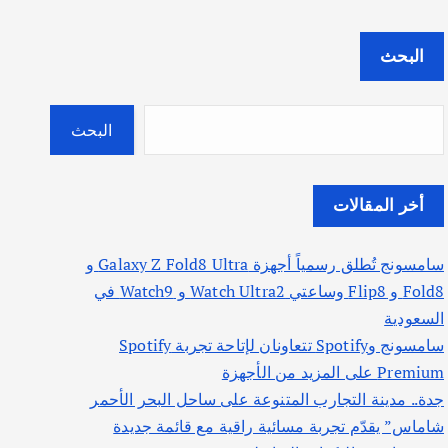
البحث
البحث
أخر المقالات
سامسونج تُطلق رسمياً أجهزة Galaxy Z Fold8 Ultra و
Fold8 و Flip8 وساعتي Watch Ultra2 و Watch9 في
السعودية
سامسونج وSpotify تتعاونان لإتاحة تجربة Spotify
Premium على المزيد من الأجهزة
جدة.. مدينة التجارب المتنوعة على ساحل البحر الأحمر
شاماس” يقدّم تجربة مسائية راقية مع قائمة جديدة