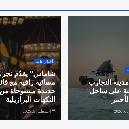
 عامة
أخبار عامة
س” يقدّم تجربة
فراس الحمداني: 
ية راقية مع قائمة
جديدة من العمل
ة مستوحاة من
الاقتصادي وتعزيز
هات البرازيلية
الشراكات الاستثم
6, 2026
أغسطس 5, 2026