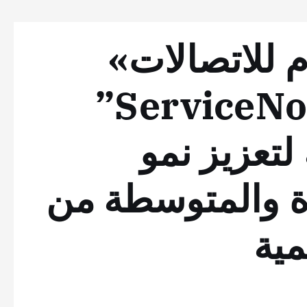
 للاتصالات»
و”سيرفس ناو ServiceNow”
لتعزيز نمو
ة والمتوسطة من
مية