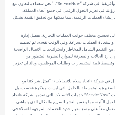
وقالت كاثي موزيز، رئيسة منطقة أوروبا والشرق الأوسط وأفريقيا في شركة “ServiceNow”: “نحن سعداء بالتعاون مع
ؤيتنا في تعزيز التحول الرقمي في جميع أنحاء المملكة.
شاء العمليات الرقمية، مما يمكنها من تحقيق القيمة بشكل
ى تحسين مختلف جوانب العمليات التجارية. بفضل إدارة
 واستعادة العمليات بسرعة. وفي الوقت نفسه، تم تصميم
، مع التقييم الشامل للمخاطر واستراتيجيات الاتصال الواضحة
إدارة الحالات والمعرفة للموارد البشرية المتطور من
توثيق وتبسيط تلبية استفسارات وطلبات الموظفين، وبالتالي تعزيز
ل في شركة «اتحاد سلام للاتصالات»: “تمثل شراكتنا مع
شركات الصغيرة والمتوسطة بالحلول التي ليست مبتكرة فحسب، بل
أيضاً المطلوبة والمواكبة لاحتياجاتهم المتطورة. تدعم منتجات “ServiceNow” خدمات الاتصالات التي تقدمها شركة «اتحاد
عمل الآلية، مما يضمن النشر السريع والفعّال الذي يتماشى
عمل معاً على وضع معيار جديد للخدمات الموجهة للعملاء في