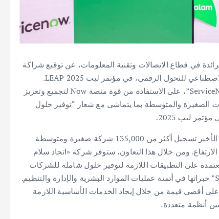
رائدة في قطاع الاتصالات وتقنية المعلومات، عن توقيع شراكة
استراتيجية مع “سيرفس ناو ServiceNow” منصة الذكاء الاصطناعي للتحول الرقمي، في مؤتمر ليب LEAP 2025.
وستعمل شركة «اتحاد سلام للاتصالات»، بالتعاون مع “ServiceNow”، على الاستفادة من قوة منصة Now لتجميع وتعزيز
ات الصغيرة والمتوسطة بما يتماشى مع شعار “توفير حلول
تمر ليب 2025.
مع نمو القطاع بنسبة 60% على أساس سنوي، وشهد الربع الأخير تسجيل أكثر من 135,000 شركة صغيرة ومتوسطة
لارتفاع. ومن خلال هذا التعاون، ستوفر شركة «اتحاد سلام
معتمدة على التطبيقات اللازمة لتوفير حلول شاملة للشركات
الصغيرة والمتوسطة، في حين ستقدم شركة “ServiceNow” خبراتها في أتمتة عمليات الموارد البشرية والإدارة والتنظيم.
ى أقصى قيمة من خلال إيجاد الخدمات الأساسية اللازمة
بين أنظمة متعددة.