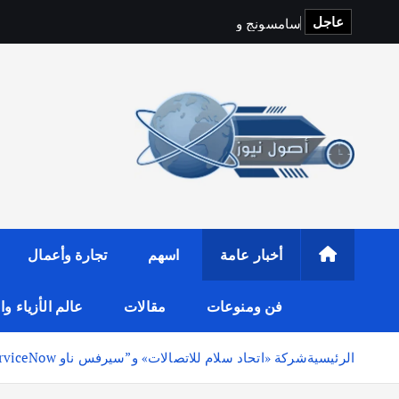
عاجل
س
ا
م
س
و
ن
ج
و
y
f
i
t
o
p
S
أخبار عامة
اسهم
تجارة وأعمال
فن ومنوعات
مقالات
عالم الأزياء و
الرئيسية
شركة «اتحاد سلام للاتصالات» و”سيرفس ناو ServiceNow” تُعلنان عن شراكة لتعزيز نمو الشركات الصغيرة والمتوسطة من خلال الحلول الرقمية