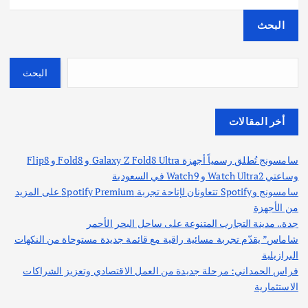
البحث
البحث
أخر المقالات
سامسونج تُطلق رسمياً أجهزة Galaxy Z Fold8 Ultra و Fold8 و Flip8
وساعتي Watch Ultra2 و Watch9 في السعودية
سامسونج وSpotify تتعاونان لإتاحة تجربة Spotify Premium على المزيد
من الأجهزة
جدة.. مدينة التجارب المتنوعة على ساحل البحر الأحمر
شاماس” يقدّم تجربة مسائية راقية مع قائمة جديدة مستوحاة من النكهات
البرازيلية
فراس الحمداني: مرحلة جديدة من العمل الاقتصادي وتعزيز الشراكات
الاستثمارية