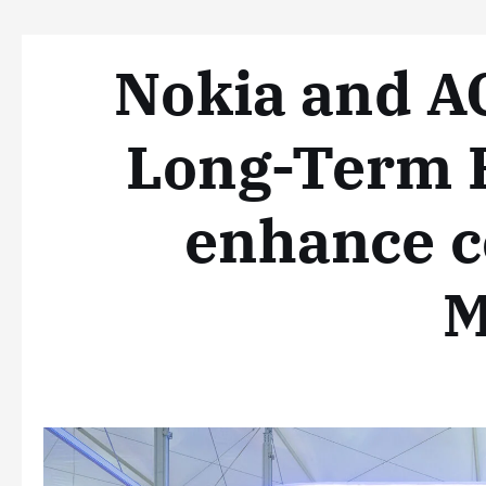
Nokia and 
Long-Term P
enhance c
M