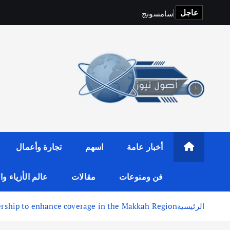
عاجل
س
ا
م
س
و
ن
ج
و
y
f
i
t
o
p
S
أخبار عامة
اسهم
تجارة وأعمال
فن ومنوعات
مقالات
عالم الأزياء و
الرئيسية
rship to enhance coverage in the Makkah Region