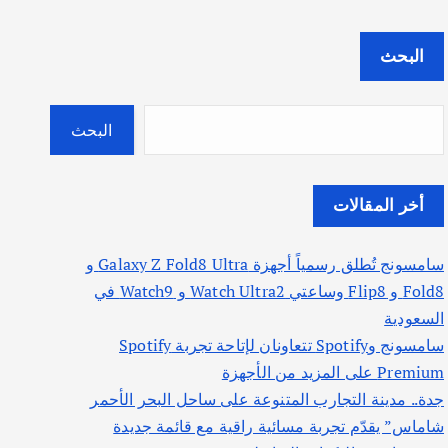
البحث
البحث
أخر المقالات
سامسونج تُطلق رسمياً أجهزة Galaxy Z Fold8 Ultra و
Fold8 و Flip8 وساعتي Watch Ultra2 و Watch9 في
السعودية
سامسونج وSpotify تتعاونان لإتاحة تجربة Spotify
Premium على المزيد من الأجهزة
جدة.. مدينة التجارب المتنوعة على ساحل البحر الأحمر
شاماس” يقدّم تجربة مسائية راقية مع قائمة جديدة