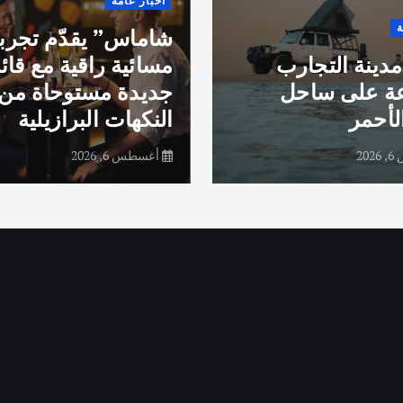
أخبار عامة
ة
شاماس” يقدّم تجرب
مدينة التجارب
مسائية راقية مع قائ
عة على ساحل
جديدة مستوحاة من
لأحمر
النكهات البرازيلية
20
أغسطس 6, 2026