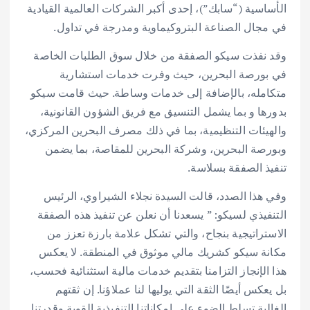
الأساسية (“سابك”)، إحدى أكبر الشركات العالمية القيادية
في مجال الصناعة البتروكيماوية ومدرجة في تداول.
وقد نفذت سيكو الصفقة من خلال سوق الطلبات الخاصة
في بورصة البحرين، حيث وفرت خدمات استشارية
متكامله، بالإضافة إلى خدمات وساطة. حيث قامت سيكو
بدورها و بما يشمل التنسيق مع فريق الشؤون القانونية،
والهيئات التنظيمية، بما في ذلك مصرف البحرين المركزي،
وبورصة البحرين، وشركة البحرين للمقاصة، بما يضمن
تنفيذ الصفقة بسلاسة.
وفي هذا الصدد، قالت السيدة نجلاء الشيراوي، الرئيس
التنفيذي لسيكو: ” يسعدنا أن نعلن عن تنفيذ هذه الصفقة
الاستراتيجية بنجاح، والتي تشكل علامة بارزة تعزز من
مكانة سيكو كشريك مالي موثوق في المنطقة. لا يعكس
هذا الإنجاز التزامنا بتقديم خدمات مالية استثنائية فحسب،
بل يعكس أيضًا الثقة التي يوليها لنا عملاؤنا. إن ثقتهم
الغالية تسلط الضوء على إمكاناتنا التنفيذية القوية وقدرتنا