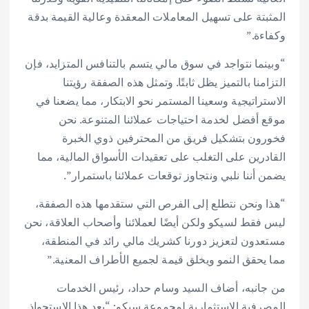
المثبتة على تسهيل المعاملات المعقدة وعالية القيمة بدقة
وكفاءة.”
“وبينما نتواجد في سوق مالي يتسم بالتنافس المتزايد، فإن
التزامنا بالتميز يظل ثابتًا. وتمثل هذه الصفقة رؤيتنا
الاستراتيجية وسعينا المستمر نحو الابتكار، مما يضعنا في
موقع أفضل لخدمة احتياجات عملائنا المتنوعة. نحن
فخورون بتشكيل فريق من المحترفين ذوي الخبرة
القادرين على التغلب على تعقيدات الأسواق المالية، مما
يضمن أننا نلبي ونتجاوز توقعات عملائنا باستمرار”.
“هذا ونحن نتطلع إلى الفرص التي ستقدمها هذه الصفقة،
ليس فقط لسيكو ولكن أيضًا لعملائنا وأصحاب العلاقة، نحن
مستعدون لتعزيز دورنا كشريك مالي رائد في المنطقة،
مما يحقق النمو ويخلق قيمة لجميع الأطراف المعنية.”
من جانبه، أضاف السيد وسام حداد، رئيس الخدمات
المصرفية الاستثمارية لمجموعة سيكو: “يعد هذا الاستحواذ