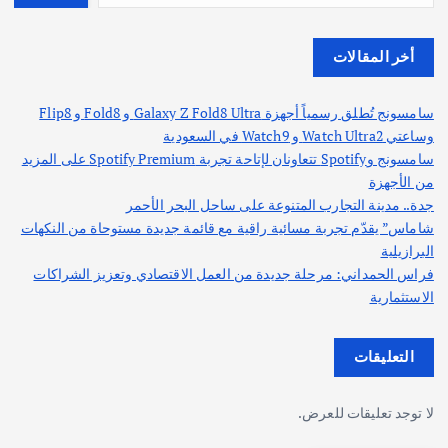
أخر المقالات
سامسونج تُطلق رسمياً أجهزة Galaxy Z Fold8 Ultra و Fold8 و Flip8
وساعتي Watch Ultra2 و Watch9 في السعودية
سامسونج وSpotify تتعاونان لإتاحة تجربة Spotify Premium على المزيد
من الأجهزة
جدة.. مدينة التجارب المتنوعة على ساحل البحر الأحمر
شاماس” يقدّم تجربة مسائية راقية مع قائمة جديدة مستوحاة من النكهات
البرازيلية
فراس الحمداني: مرحلة جديدة من العمل الاقتصادي وتعزيز الشراكات
الاستثمارية
التعليقات
لا توجد تعليقات للعرض.