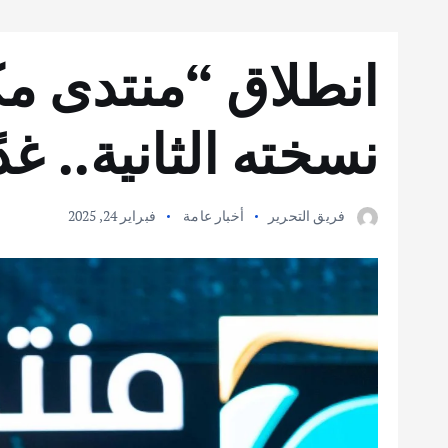
انطلاق “منتدى مك
نسخته الثانية.. غدً
فريق التحرير
أخبار عامة
فبراير 24, 2025