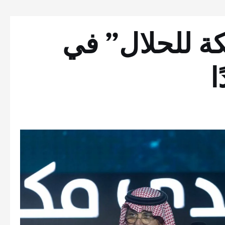
ة للحلال” في
ا