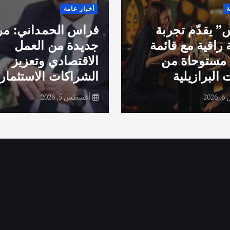
ة
أخبار عامة
 يقدّم تجربة
فراس الحمداني: مر
 راقية مع قائمة
جديدة من العمل
مستوحاة من
الاقتصادي وتعزيز
 البرازيلية
الشراكات الاستثماري
20
أغسطس 5, 2026