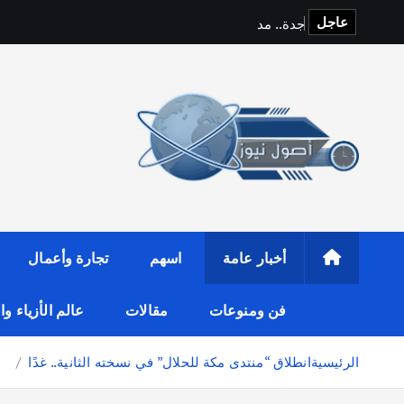
عاجل
ج
د
ة
.
.
م
د
ي
ن
ة
ا
ل
ت
أخبار عامة
اسهم
تجارة وأعمال
فن ومنوعات
مقالات
عالم الأزياء و
الرئيسية
انطلاق “منتدى مكة للحلال” في نسخته الثانية.. غدًا