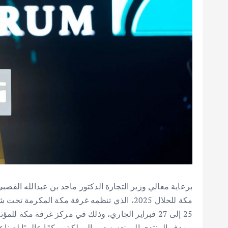
برعاية معالي وزير التجارة الدكتور ماجد بن عبدالله القص
مكة للحلال 2025، الذي تنظمه غرفة مكة المكرم
25 إلى 27 فبراير الجاري، وذلك في مركز غرفة مكة للمؤتمرات والمعارض والفعاليات.
ويهدف المنتدى إلى تعزيز دور المملكة مركزًا عالميًا لصن