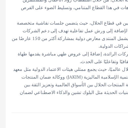
جاهات في هذا القطاع المتنامي، وتسليط الضوء على الفرص
متخصصين في قطاع الحلال، حيث يتضمن جلسات نقاشية متخصصة
 بالإضافة إلى ورش عمل تفاعلية تهدف إلى دعم الشركات
ورواد الأعمال في الامتثال لمتطلبات الحلال العالمية، كما يشمل المنتدى معارض دولية بمشاركة أكثر من 150 عارضًا من
كات الرائدة، إضافةً إلى عروض طهي مباشرة يقدمها طهاة
ًا وتفاعليًا على الحدث.
ل عالميًا، حيث يجمع ممثلي هيئات الاعتماد الدولية مثل معهد
المواصفات والمقاييس للدول الإسلامية (SMIIC) وإدارة التنمية الإسلامية الماليزية (JAKIM) ووكالة ضمان المنتجات
BPJPH)؛ بهدف تسهيل حركة المنتجات الحلال بين الأسواق العالمية وتعزيز الثقة بين
قنيات الحديثة مثل البلوك تشين والذكاء الاصطناعي لضمان