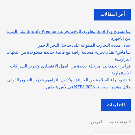
أخر المقالات
سامسونج وSpotify تتعاونان لإتاحة تجربة Spotify Premium على المزيد
من الأجهزة
جدة.. مدينة التجارب المتنوعة على ساحل البحر الأحمر
شاماس” يقدّم تجربة مسائية راقية مع قائمة جديدة مستوحاة من النكهات
البرازيلية
فراس الحمداني: مرحلة جديدة من العمل الاقتصادي وتعزيز الشراكات
الاستثمارية
قادة وخبراء السلامة من الحرائق يؤكدون التزامهم بتعزيز التعاون الدولي
خلال مؤتمر ومعرض NFPA 2026 في لاس فيغاس
التعليقات
لا توجد تعليقات للعرض.