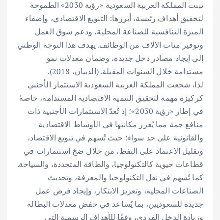
تبنت المملكة العربية السعودية «رؤية 2030» الطموحة
لتحقيق أهداف رئيسة، أبرزها: التنويع الاقتصادي، وإضفاء
الميزة التنافسية للصناعة المحلية، ودعم سوق العمل
وتوفير مئات الالاف من الوظائف. يهدف هذا التوجه الوطني
إلى إيجاد مصادر دخل جديدة، وضمان معدلات نمو
مستدامة خلال السنوات المقبلة. (الدبيان، 2018).
لذا، شجعت المملكة العربية السعودية الاستثمار الأجنبي
كركيزة مهمة لتحقيق التنمية الاقتصادية المستدامة، خاصةً
في إطار «رؤية 2030»؛ إذ تُعدّ الاستثمارات الأجنبية ذات
منافع جمة مما يُعزز مكانتها في الأوساط الاقتصادية
والقانونية على حد سواء؛ حيث تُسهم في تنويع الاقتصاد،
وتقليل الاعتماد على النفط، من خلال ضخ استثمارات في
قطاعات حيوية كالتكنولوجيا، والطاقة المتجددة، والسياحة.
كما تُسهم في نقل التكنولوجيا والمعرفة، وتحديث
الصناعات المحلية، وتعزيز الابتكار، وإيجاد فرص عمل
جديدة للسعوديين، بما يُساعد في خفض معدلات البطالة
وزيادة الدخل الفردي، وفقًا للأهداف الرسمية التي