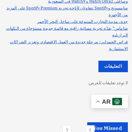
وساعتي Watch Ultra2 و Watch9 في السعودية
سامسونج وSpotify تتعاونان لإتاحة تجربة Spotify Premium على المزيد
من الأجهزة
جدة.. مدينة التجارب المتنوعة على ساحل البحر الأحمر
شاماس” يقدّم تجربة مسائية راقية مع قائمة جديدة مستوحاة من النكهات
البرازيلية
فراس الحمداني: مرحلة جديدة من العمل الاقتصادي وتعزيز الشراكات
الاستثمارية
التعليقات
لا توجد تعليقات للعرض.
AR
You Missed