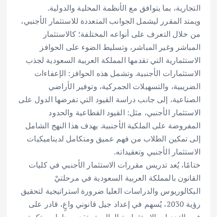
التجارية، بما يتوافق مع الأنظمة المحلية والدولية.
ويمتد المقرر ليشمل الجوانب المتعددة للاستثمار الأجنبي،
من خلال التعرف على أنواعه المختلفة؛ كالاستثمار
المباشر وغير المباشر، وتسليط الضوء على الحوافز
الاستثمارية التي تقدمها المملكة العربية السعودية لجذب
الاستثمارات الأجنبية. وتشمل هذه الحوافز: الإعفاءات
الضريبية، والتسهيلات الجمركية، وتوفير الأراضي
الصناعية، إلى جانب دراسة القيود التي تفرضها الدول على
الاستثمار الأجنبي، مثل: القيود القطاعية والحدود
المفروضة على الملكية الأجنبية. يهدف هذا النهج الشامل
إلى تمكين الطلاب من فهم عميق ومتكامل لديناميكيات
الاستثمار الأجنبي وتعقيداته.
ختامًا، يُعد تدريس مقررات الاستثمار الأجنبي في كليات
القانون بالمملكة العربية السعودية في مرحلتيْ
البكالوريوس والدراسات العليا ضرورة استراتيجية لتحقيق
رؤية 2030، يُسهم في إعداد جيل قانوني واعٍ، قادر على
فهم التحديات الاستثمارية العالمية وتقديم حلول مبتكرة،