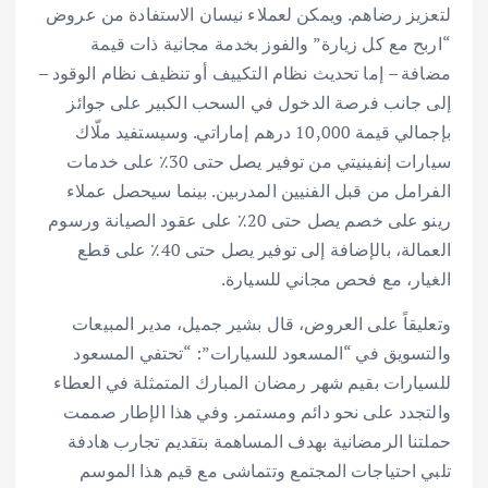
لتعزيز رضاهم. ويمكن لعملاء نيسان الاستفادة من عروض
“اربح مع كل زيارة” والفوز بخدمة مجانية ذات قيمة
مضافة – إما تحديث نظام التكييف أو تنظيف نظام الوقود –
إلى جانب فرصة الدخول في السحب الكبير على جوائز
بإجمالي قيمة 10,000 درهم إماراتي. وسيستفيد ملّاك
سيارات إنفينيتي من توفير يصل حتى 30٪ على خدمات
الفرامل من قبل الفنيين المدربين. بينما سيحصل عملاء
رينو على خصم يصل حتى 20٪ على عقود الصيانة ورسوم
العمالة، بالإضافة إلى توفير يصل حتى 40٪ على قطع
الغيار، مع فحص مجاني للسيارة.
وتعليقاً على العروض، قال بشير جميل، مدير المبيعات
والتسويق في “المسعود للسيارات”: “تحتفي المسعود
للسيارات بقيم شهر رمضان المبارك المتمثلة في العطاء
والتجدد على نحو دائم ومستمر. وفي هذا الإطار صممت
حملتنا الرمضانية بهدف المساهمة بتقديم تجارب هادفة
تلبي احتياجات المجتمع وتتماشى مع قيم هذا الموسم