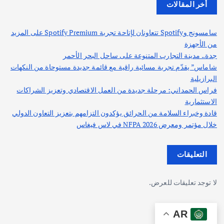
أخر المقالات
سامسونج وSpotify تتعاونان لإتاحة تجربة Spotify Premium على المزيد
من الأجهزة
جدة.. مدينة التجارب المتنوعة على ساحل البحر الأحمر
شاماس” يقدّم تجربة مسائية راقية مع قائمة جديدة مستوحاة من النكهات
البرازيلية
فراس الحمداني: مرحلة جديدة من العمل الاقتصادي وتعزيز الشراكات
الاستثمارية
قادة وخبراء السلامة من الحرائق يؤكدون التزامهم بتعزيز التعاون الدولي
خلال مؤتمر ومعرض NFPA 2026 في لاس فيغاس
التعليقات
لا توجد تعليقات للعرض.
AR