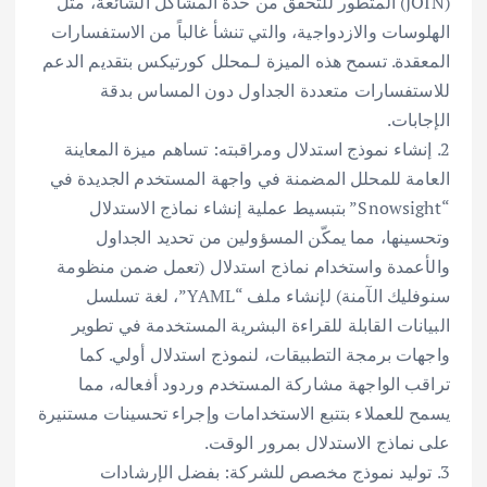
(JOIN) المتطور للتحقق من حدة المشاكل الشائعة، مثل
الهلوسات والازدواجية، والتي تنشأ غالباً من الاستفسارات
المعقدة. تسمح هذه الميزة لـمحلل كورتيكس بتقديم الدعم
للاستفسارات متعددة الجداول دون المساس بدقة
الإجابات.
2. إنشاء نموذج استدلال ومراقبته: تساهم ميزة المعاينة
العامة للمحلل المضمنة في واجهة المستخدم الجديدة في
“Snowsight” بتبسيط عملية إنشاء نماذج الاستدلال
وتحسينها، مما يمكّن المسؤولين من تحديد الجداول
والأعمدة واستخدام نماذج استدلال (تعمل ضمن منظومة
سنوفليك الآمنة) لإنشاء ملف “YAML”، لغة تسلسل
البيانات القابلة للقراءة البشرية المستخدمة في تطوير
واجهات برمجة التطبيقات، لنموذج استدلال أولي. كما
تراقب الواجهة مشاركة المستخدم وردود أفعاله، مما
يسمح للعملاء بتتبع الاستخدامات وإجراء تحسينات مستنيرة
على نماذج الاستدلال بمرور الوقت.
3. توليد نموذج مخصص للشركة: بفضل الإرشادات