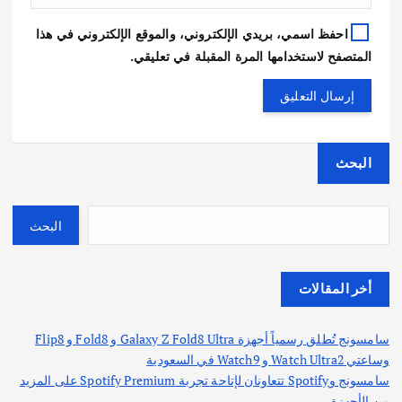
احفظ اسمي، بريدي الإلكتروني، والموقع الإلكتروني في هذا
المتصفح لاستخدامها المرة المقبلة في تعليقي.
البحث
البحث
أخر المقالات
سامسونج تُطلق رسمياً أجهزة Galaxy Z Fold8 Ultra و Fold8 و Flip8
وساعتي Watch Ultra2 و Watch9 في السعودية
سامسونج وSpotify تتعاونان لإتاحة تجربة Spotify Premium على المزيد
من الأجهزة