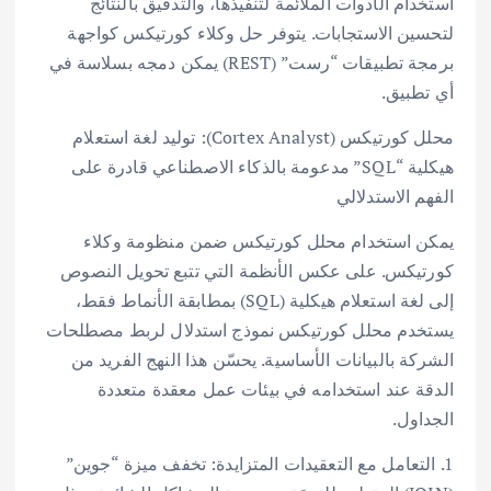
استخدام الأدوات الملائمة لتنفيذها، والتدقيق بالنتائج
لتحسين الاستجابات. يتوفر حل وكلاء كورتيكس كواجهة
برمجة تطبيقات “رست” (REST) يمكن دمجه بسلاسة في
أي تطبيق.
محلل كورتيكس (Cortex Analyst): توليد لغة استعلام
هيكلية “SQL” مدعومة بالذكاء الاصطناعي قادرة على
الفهم الاستدلالي
يمكن استخدام محلل كورتيكس ضمن منظومة وكلاء
كورتيكس. على عكس الأنظمة التي تتبع تحويل النصوص
إلى لغة استعلام هيكلية (SQL) بمطابقة الأنماط فقط،
يستخدم محلل كورتيكس نموذج استدلال لربط مصطلحات
الشركة بالبيانات الأساسية. يحسّن هذا النهج الفريد من
الدقة عند استخدامه في بيئات عمل معقدة متعددة
الجداول.
1. التعامل مع التعقيدات المتزايدة: تخفف ميزة “جوين”