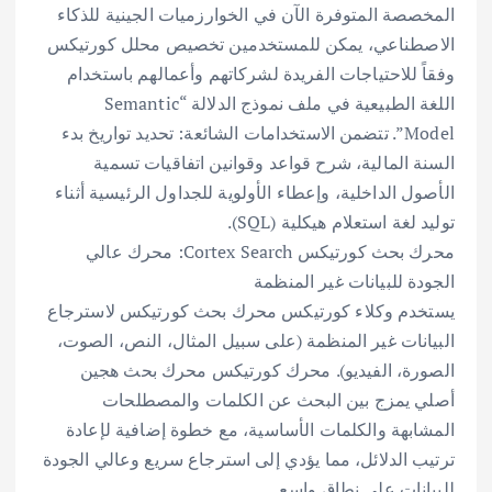
المخصصة المتوفرة الآن في الخوارزميات الجينية للذكاء
الاصطناعي، يمكن للمستخدمين تخصيص محلل كورتيكس
وفقاً للاحتياجات الفريدة لشركاتهم وأعمالهم باستخدام
اللغة الطبيعية في ملف نموذج الدلالة “Semantic
Model”. تتضمن الاستخدامات الشائعة: تحديد تواريخ بدء
السنة المالية، شرح قواعد وقوانين اتفاقيات تسمية
الأصول الداخلية، وإعطاء الأولوية للجداول الرئيسية أثناء
توليد لغة استعلام هيكلية (SQL).
محرك بحث كورتيكس Cortex Search: محرك عالي
الجودة للبيانات غير المنظمة
يستخدم وكلاء كورتيكس محرك بحث كورتيكس لاسترجاع
البيانات غير المنظمة (على سبيل المثال، النص، الصوت،
الصورة، الفيديو). محرك كورتيكس محرك بحث هجين
أصلي يمزج بين البحث عن الكلمات والمصطلحات
المشابهة والكلمات الأساسية، مع خطوة إضافية لإعادة
ترتيب الدلائل، مما يؤدي إلى استرجاع سريع وعالي الجودة
للبيانات على نطاق واسع.