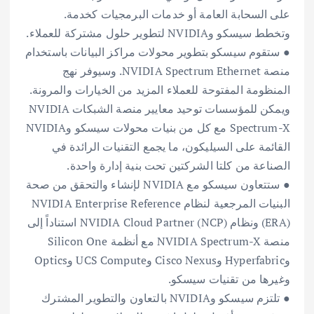
على السحابة العامة أو خدمات البرمجيات كخدمة.
وتخطط سيسكو وNVIDIA لتطوير حلول مشتركة للعملاء.
● ستقوم سيسكو بتطوير محولات مراكز البيانات باستخدام
منصة NVIDIA Spectrum Ethernet. وسيوفر نهج
المنظومة المفتوحة للعملاء المزيد من الخيارات والمرونة.
ويمكن للمؤسسات توحيد معايير منصة الشبكات NVIDIA
Spectrum-X مع كل من بنيات محولات سيسكو وNVIDIA
القائمة على السيليكون، ما يجمع التقنيات الرائدة في
الصناعة من كلتا الشركتين تحت بنية إدارة واحدة.
● ستتعاون سيسكو مع NVIDIA لإنشاء والتحقق من صحة
البنيات المرجعية لنظام NVIDIA Enterprise Reference
(ERA) ونظام NVIDIA Cloud Partner (NCP) استناداً إلى
منصة NVIDIA Spectrum-X مع أنظمة Silicon One
وHyperfabric وCisco Nexus وUCS Compute وOptics
وغيرها من تقنيات سيسكو.
● تلتزم سيسكو وNVIDIA بالتعاون والتطوير المشترك