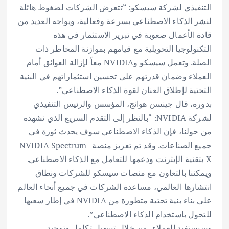
التنفيذي لشركة سيسكو: “تتعرض الشركات لضغوط هائلة
لنشر الذكاء الاصطناعي بسرعة وفعالية، ويواجه العديد من
قادة الأعمال صعوبة في تبرير الاستثمار في هذه
التكنولوجيا التحويلية مع قيامهم بموازنة المخاطر ذات
الصلة. وتعمل سيسكو وNVIDIA معاً لإزالة العوائق أمام
العملاء وضمان قدرتهم على تحسين استثماراتهم في البنية
التحتية لإطلاق العنان لقوة الذكاء الاصطناعي”.
بدوره، قال جينسن هوانج، المؤسس والرئيس التنفيذي
لشركة NVIDIA: “بالنظر إلى التقدم السريع الذي نشهده
من حولنا، فإن الذكاء الاصطناعي سوف يحدث ثورة في
جميع الصناعات. وقد تم تعزيز منصة NVIDIA Spectrum-
X بتقنية الإيثرنت ودعمها للتعامل مع الذكاء الاصطناعي.
ويمكننا بالتعاون مع منصات سيسكو للشركات ونطاق
انتشارها العالمي، مساعدة الشركات في جميع أنحاء العالم
على بناء بنية تحتية متطورة من NVIDIA في إطار سعيها
للتحول باستخدام الذكاء الاصطناعي”.
وسيستفيد العملاء، من خلال تسهيل تكامل وتوحيد