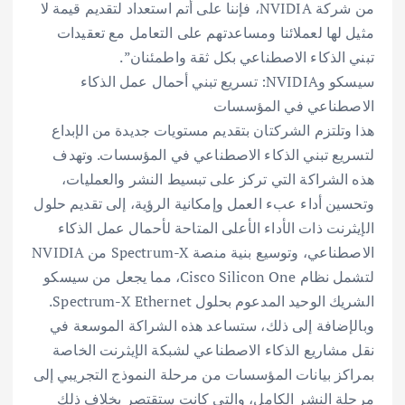
من شركة NVIDIA، فإننا على أتم استعداد لتقديم قيمة لا
مثيل لها لعملائنا ومساعدتهم على التعامل مع تعقيدات
تبني الذكاء الاصطناعي بكل ثقة واطمئنان”.
سيسكو وNVIDIA: تسريع تبني أحمال عمل الذكاء
الاصطناعي في المؤسسات
هذا وتلتزم الشركتان بتقديم مستويات جديدة من الإبداع
لتسريع تبني الذكاء الاصطناعي في المؤسسات. وتهدف
هذه الشراكة التي تركز على تبسيط النشر والعمليات،
وتحسين أداء عبء العمل وإمكانية الرؤية، إلى تقديم حلول
الإيثرنت ذات الأداء الأعلى المتاحة لأحمال عمل الذكاء
الاصطناعي، وتوسيع بنية منصة Spectrum-X من NVIDIA
لتشمل نظام Cisco Silicon One، مما يجعل من سيسكو
الشريك الوحيد المدعوم بحلول Spectrum-X Ethernet.
وبالإضافة إلى ذلك، ستساعد هذه الشراكة الموسعة في
نقل مشاريع الذكاء الاصطناعي لشبكة الإيثرنت الخاصة
بمراكز بيانات المؤسسات من مرحلة النموذج التجريبي إلى
مرحلة النشر الكامل، والتي كانت ستقتصر بخلاف ذلك