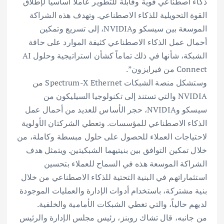
ذكاء اصطناعي قوية وقابلة للتطوير عاملاً أساسياً لإطلاق
القوة التحويلية للذكاء الاصطناعي. وتهدف هذه الشراكة
الموسعة بين سيسكو وNVIDIA، إلى تسريع وتمكين
أحمال عمل الذكاء الاصطناعي كثيفة الموارد على حافة
الشبكة، شأنها في ذلك تماماً كشأن استراتيجية وحلول AI
Connect من فيرايزون”.
وستشكل منصة الشبكات Spectrum-X Ethernet من
NVIDIA والتي تستند إلى تكنولوجيا السيليكون من
سيسكو وNVIDIA، حجر الأساس للعديد من أحمال عمل
الذكاء الاصطناعي للمؤسسات. وتعطي الشركتان الأولوية
لاحتياجات العملاء للحصول على حلول مبسطة وكاملة، من
خلال تمكين التوافق بين بنيتيهما الشبكيتين. ويتمثل هدف
الشراكة الموسعة هذه في السماح للعملاء بتحسين
استثماراتهم في البنية التحتية للذكاء الاصطناعي من خلال
بنية مشتركة، باستخدام أدوات الإدارة والعمليات الموجودة
لديهم حالياً، والتي تغطي الشبكات الأمامية والخلفية.
من جانبه، قال تشاك روبنز، رئيس مجلس الإدارة والرئيس