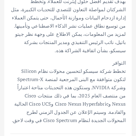
بهدف تقديم أفضل حلول إيثرنت للعملاء. وتخطط
الشركتان لمواصلة التعاون للتصدي للتحديات الكبيرة، مثل
إدارة ازدحام البيانات وموازنة الأحمال، حتى يتمكن العملاء
من توسيع نطاق عمليات نشر الذكاء الاصطناعي وتأمينها.
لمزيد من المعلومات، يمكن الاطلاع على وجهة نظر جيتو
باتيل، نائب الرئيس التنفيذي ومدير المنتجات بشركة
سيسكو، بشأن اتفاقية الشراكة هذه.
التوافر
تخطط شركة سيسكو لتحسين محولات نظام Silicon
لتكون متوافقة مع البنى المرجعية لمنصة Spectrum-X
وشركة NVIDIA. وستكون هذه التحديثات متاحة اعتباراً
من منتصف العام 2025، بما في ذلك منتجات Cisco
Nexus وCisco Nexus Hyperfabric وCisco UCS الحالية
والقادمة. وسيتم الإعلان عن الجدول الزمني لطرح
المحولات الجديدة لنظام Cisco Spectrum في وقت لاحق.