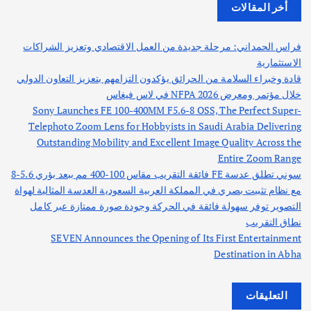
أخر المقالات
فراس الحمداني: مرحلة جديدة من العمل الاقتصادي وتعزيز الشراكات
الاستثمارية
قادة وخبراء السلامة من الحرائق يؤكدون التزامهم بتعزيز التعاون الدولي
خلال مؤتمر ومعرض NFPA 2026 في لاس فيغاس
Sony Launches FE 100-400MM F5.6-8 OSS, The Perfect Super-
Telephoto Zoom Lens for Hobbyists in Saudi Arabia Delivering
Outstanding Mobility and Excellent Image Quality Across the
Entire Zoom Range
سوني تطلق عدسة FE فائقة التقريب مقاس 100-400 مم ببعد بؤري 5.6-8
مع نظام تثبيت بصري في المملكة العربية السعودية العدسة المثالية لهواة
التصوير توفر سهولة فائقة في الحركة وجودة صورة ممتازة عبر كامل
نطاق التقريب
SEVEN Announces the Opening of Its First Entertainment
Destination in Abha
التعليقات