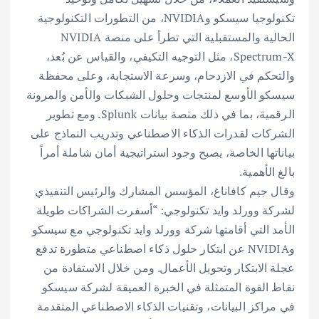
تكنولوجيا سيسكو وNVIDIA، من التطورات التكنولوجية
الحالية والمستقبلية التي تطرأ على منصة NVIDIA
Spectrum-X، مثل التوجيه التكيفي، والقياس عن بُعد،
والتحكم في الازدحام، وسرعة الاستجابة، وعلى محفظة
سيسكو الأوسع لمنتجات وحلول الشبكات والأمن والمرونة
الرقمية، بما في ذلك منصة بيانات Splunk. ومع تطوير
الشركات لقدرات الذكاء الاصطناعي وتدريب النماذج على
بياناتها الخاصة، يصبح وجود استراتيجية أمان شاملة أمراً
بالغ الأهمية.
وقال جيم كافاناغ، المؤسس المشارك والرئيس التنفيذي
لشركة وورلد وايد تكنولوجي: “أسفرت الشراكات طويلة
الأمد التي أقامتها شركة وورلد وايد تكنولوجي مع سيسكو
وNVIDIA عن ابتكار حلول ذكاء اصطناعي متطورة تدفع
عجلة الابتكار وتحويل الأعمال. ومن خلال الاستفادة من
نقاط القوة المتمثلة في الخبرة العميقة لشركة سيسكو
في مراكز البيانات، وتقنيات الذكاء الاصطناعي المتقدمة