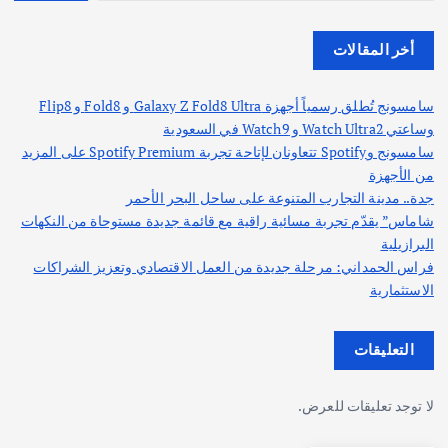
أخر المقالات
سامسونج تُطلق رسمياً أجهزة Galaxy Z Fold8 Ultra و Fold8 و Flip8
وساعتي Watch Ultra2 و Watch9 في السعودية
سامسونج وSpotify تتعاونان لإتاحة تجربة Spotify Premium على المزيد
من الأجهزة
جدة.. مدينة التجارب المتنوعة على ساحل البحر الأحمر
شاماس” يقدّم تجربة مسائية راقية مع قائمة جديدة مستوحاة من النكهات
البرازيلية
فراس الحمداني: مرحلة جديدة من العمل الاقتصادي وتعزيز الشراكات
الاستثمارية
التعليقات
لا توجد تعليقات للعرض.