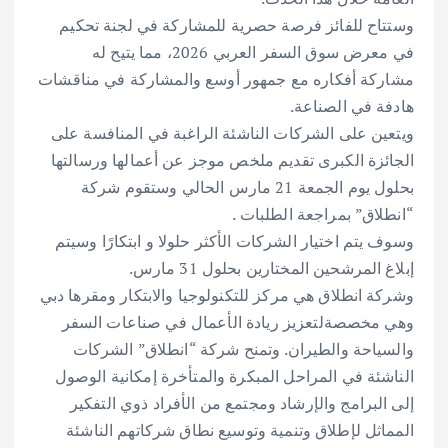
وستتاح للفائز فرصة حصرية للمشاركة في لجنة تحكيم
في معرض سوق السفر العربي 2026، مما يتيح له
مشاركة أفكاره مع جمهور أوسع والمشاركة في مناقشات
هادفة في الصناعة.
ويتعين على الشركات الناشئة الراغبة في المنافسة على
الجائزة الكبرى تقديم ملخص موجز عن أعمالها ورسالتها
بحلول يوم الجمعة 21 مارس الحالي وستقوم شركة
“انطلاق” بمراجعة الطلبات .
وسوف يتم اختيار الشركات الأكثر حلولا و ابتكارًا وسيتم
إبلاغ المرشحين المختارين بحلول 31 مارس.
وشركة انطلاق هي مركز للتكنولوجيا والابتكار ومقرها دبي
وهي مخصصةلتعزيز ريادة الأعمال في صناعات السفر
والسياحة والطيران. وتمنح شركة “انطلاق” الشركات
الناشئة في المراحل المبكرة والمتأخرة إمكانية الوصول
إلى البرامج والإرشاد ومجتمع من الأفراد ذوي التفكير
المماثل لإطلاق وتنمية وتوسيع نطاق شركاتهم الناشئة