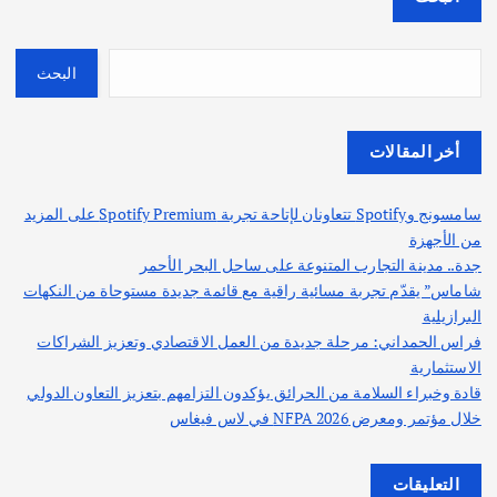
البحث
أخر المقالات
سامسونج وSpotify تتعاونان لإتاحة تجربة Spotify Premium على المزيد
من الأجهزة
جدة.. مدينة التجارب المتنوعة على ساحل البحر الأحمر
شاماس” يقدّم تجربة مسائية راقية مع قائمة جديدة مستوحاة من النكهات
البرازيلية
فراس الحمداني: مرحلة جديدة من العمل الاقتصادي وتعزيز الشراكات
الاستثمارية
قادة وخبراء السلامة من الحرائق يؤكدون التزامهم بتعزيز التعاون الدولي
خلال مؤتمر ومعرض NFPA 2026 في لاس فيغاس
التعليقات