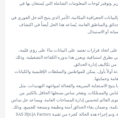
رير وتوفير لوحات المعلومات الشاملة التي يُستعان بها في
بيانات الجغرافية المكانية، الأمر الذي يتيح التدخل الفوري في
ائق والمناطق العامة، يُساعد هذا الحل أيضاً في اكتشاف
انة أو الاستبدال.
لى اتخاذ قرارات تعتمد على البيانات بناءً على رؤى قيّمة،
 بطرق استباقية. ويعزز هذا بدوره الكفاءة التشغيلية، وذلك
ن تكاليف إدارة الحدائق.
ة أولاً بأول، يمكن للمواطنين والسلطات الإقليمية والكيانات
امة وحمايتها.
ا يتيح الاستجابة السريعة والفعالة لمواجهة التهديدات، مثل
الناس والممتلكات. وتفخر ساس بسجلها الحافل بالكثير من
توى العالم لتحسين إدارة المساحات العامة. ويساعد حل ساس
كمة، وضمان بقاء الحدائق آمنة ونظيفة وممتعة للجميع، وذلك
عن طريق الاستفادة الفورية من البيانات والتحليلات التنبؤية. وتم إجراء هذه الحالة كجزء من تقنية SAS D[n]A Factory