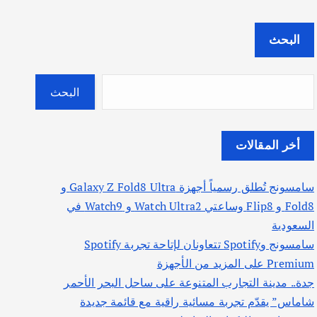
البحث
البحث
أخر المقالات
سامسونج تُطلق رسمياً أجهزة Galaxy Z Fold8 Ultra و
Fold8 و Flip8 وساعتي Watch Ultra2 و Watch9 في
السعودية
سامسونج وSpotify تتعاونان لإتاحة تجربة Spotify
Premium على المزيد من الأجهزة
جدة.. مدينة التجارب المتنوعة على ساحل البحر الأحمر
شاماس” يقدّم تجربة مسائية راقية مع قائمة جديدة