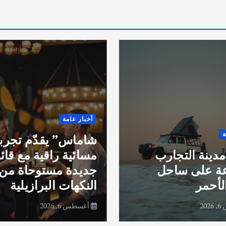
أخبار عامة
ة
شاماس” يقدّم تجرب
مدينة التجارب
مسائية راقية مع قائ
عة على ساحل
جديدة مستوحاة من
لأحمر
النكهات البرازيلية
20
أغسطس 6, 2026