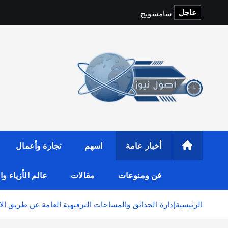
عاجل
س
ا
م
س
و
ن
ج
و
f
i
t
o
p
S
أخبار عامة
اسهم
تجارة وأعمال
فن ومنوعات
مقالات
عالم الأزياء و
الرئيسية
إدارة الحدائق والمساحات الترفيهية العامة عن طريق الا