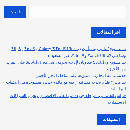
البحث
أخر المقالات
سامسونج تُطلق رسمياً أجهزة Galaxy Z Fold8 Ultra و Fold8 و Flip8
وساعتي Watch Ultra2 و Watch9 في السعودية
سامسونج وSpotify تتعاونان لإتاحة تجربة Spotify Premium على المزيد
من الأجهزة
جدة.. مدينة التجارب المتنوعة على ساحل البحر الأحمر
شاماس” يقدّم تجربة مسائية راقية مع قائمة جديدة مستوحاة من النكهات
البرازيلية
فراس الحمداني: مرحلة جديدة من العمل الاقتصادي وتعزيز الشراكات
الاستثمارية
التعليقات