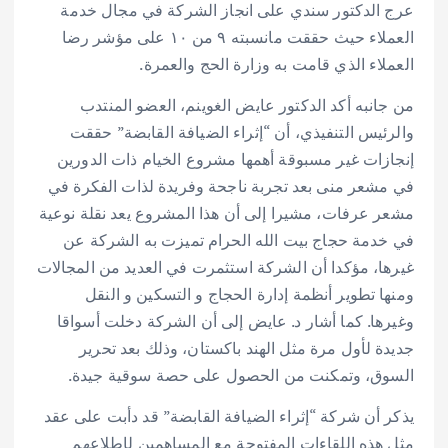
عرج الدكتور سندي على انجاز الشركة في مجال خدمة
العملاء حيث حققت مانسبته ٩ من ١٠ على مؤشر رضا
العملاء الذي قامت به وزارة الحج والعمرة.
من جانبه أكد الدكتور عايض الغوينم، العضو المنتدب
والرئيس التنفيذي، أن “إثراء الضيافة القابضة” حققت
إنجازات غير مسبوقة أهمها مشروع الخيام ذات الدورين
في مشعر منى بعد تجربة ناجحة وفريدة لذات الفكرة في
مشعر عرفات، مشيرا إلى أن هذا المشروع يعد نقلة نوعية
في خدمة حجاج بيت الله الحرام تميزت به الشركة عن
غيرها، مؤكدا أن الشركة استثمرت في العديد من المجالات
ومنها تطوير أنظمة إدارة الحجاج و التسكين و النقل
وغيرها. كما أشار د. عايض إلى أن الشركة دخلت أسواقا
جديدة لأول مرة مثل الهند باكستان، وذلك بعد تحرير
السوق، وتمكنت من الحصول على حصة سوقية جيدة.
يذكر أن شركة “إثراء الضيافة القابضة” قد دأبت على عقد
مثل هذه اللقاءات المفتوحة مع المساهمين لإطلاعهم