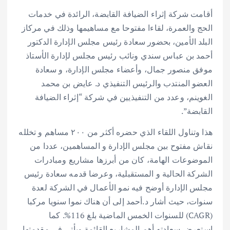
أقامت شركة إثراء الضيافة القابضة، الرائدة في خدمات
الحج والعمرة، لقاءا مفتوحا مع مساهيمها وذلك في مركاز
البلد الأمين، بحضور سعادة رئيس مجلس الإدارة الدكتور
أحمد بن عباس سندي ونائب رئيس مجلس لإدارة الأستاذ
موفق منصور جمال، وأعضاء مجلس الإدارة، و سعادة
العضو المنتدب والرئيس التنفيذي د. عايض بن محمد
الغوينم، وعدد من التنفيذيين في شركة “إثراء الضيافة
القابضة”.
هذا وتناول اللقاء الذي حضره أكثر من ٢٠٠ مساهم و تخلله
نقاش مفتوح بين مجلس الإدارة و المساهمين، عددا من
الموضوعات الهامة، كان من أبرزها مشاريع ومبادرات
الشركة الحالية و المستقبلية، وعرضا قدمه سعادة رئيس
مجلس الإدارة أوضح فيه نمو الأعمال في الشركة لعدة
سنوات، حيث أشار د.أحمد إلى أن هناك نموا سنويا مركبا
(CAGR) للسنوات الخمس الماضية بلغ 116%. كما
استعرض سعادته أهم المشاريع القائمة ويأتي في مقدمتها