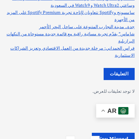
وساعتي Watch Ultra2 و Watch9 في السعودية
سامسونج وSpotify تتعاونان لإتاحة تجربة Spotify Premium على المزيد
من الأجهزة
جدة.. مدينة التجارب المتنوعة على ساحل البحر الأحمر
شاماس” يقدّم تجربة مسائية راقية مع قائمة جديدة مستوحاة من النكهات
البرازيلية
فراس الحمداني: مرحلة جديدة من العمل الاقتصادي وتعزيز الشراكات
الاستثمارية
التعليقات
لا توجد تعليقات للعرض.
AR
You Missed