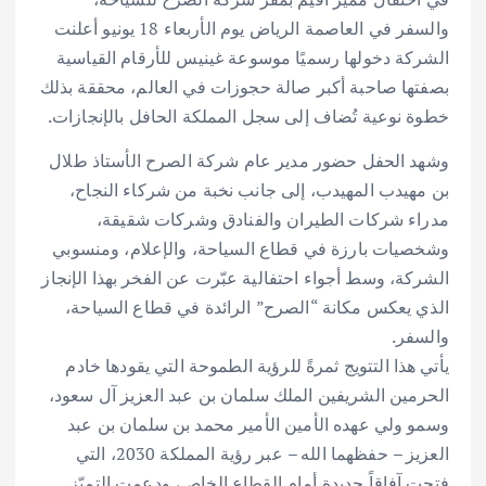
والسفر في العاصمة الرياض يوم الأربعاء 18 يونيو أعلنت
الشركة دخولها رسميًا موسوعة غينيس للأرقام القياسية
بصفتها صاحبة أكبر صالة حجوزات في العالم، محققة بذلك
خطوة نوعية تُضاف إلى سجل المملكة الحافل بالإنجازات.
وشهد الحفل حضور مدير عام شركة الصرح الأستاذ طلال
بن مهيدب المهيدب، إلى جانب نخبة من شركاء النجاح،
مدراء شركات الطيران والفنادق وشركات شقيقة،
وشخصيات بارزة في قطاع السياحة، والإعلام، ومنسوبي
الشركة، وسط أجواء احتفالية عبّرت عن الفخر بهذا الإنجاز
الذي يعكس مكانة “الصرح” الرائدة في قطاع السياحة،
والسفر.
يأتي هذا التتويج ثمرةً للرؤية الطموحة التي يقودها خادم
الحرمين الشريفين الملك سلمان بن عبد العزيز آل سعود،
وسمو ولي عهده الأمين الأمير محمد بن سلمان بن عبد
العزيز – حفظهما الله – عبر رؤية المملكة 2030، التي
فتحت آفاقاً جديدة أمام القطاع الخاص، ودعمت التميّز