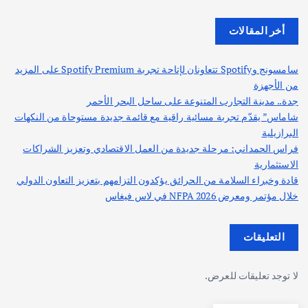
أخر المقالات
سامسونج وSpotify تتعاونان لإتاحة تجربة Spotify Premium على المزيد
من الأجهزة
جدة.. مدينة التجارب المتنوعة على ساحل البحر الأحمر
شاماس” يقدّم تجربة مسائية راقية مع قائمة جديدة مستوحاة من النكهات
البرازيلية
فراس الحمداني: مرحلة جديدة من العمل الاقتصادي وتعزيز الشراكات
الاستثمارية
قادة وخبراء السلامة من الحرائق يؤكدون التزامهم بتعزيز التعاون الدولي
خلال مؤتمر ومعرض NFPA 2026 في لاس فيغاس
التعليقات
لا توجد تعليقات للعرض.