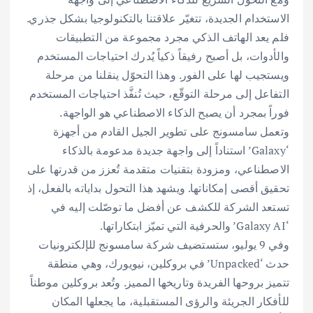
الاستخدام الجديدة، تتغيّر علاقتنا بالتكنولوجيا بشكل جذري.
فلم يعد الهاتف الذكي مجرد مجموعة من التطبيقات
والأدوات، بل أصبح رفيقاً ذكياً يُدرك احتياجات المستخدم
ويستجيب لها على الفور. وهذا التحوّل ينقلنا من مرحلة
التفاعل إلى مرحلة التوقّع، حيث تُنفَّذ احتياجات المستخدم
فوراً بمجرد أن يصبح الذكاء الاصطناعي هو الواجهة.
وتعمل سامسونج على تطوير الجيل القادم من أجهزة
‘Galaxy’ استناداً إلى واجهة جديدة مدعومة بالذكاء
الاصطناعي، ومزودة بتقنيات متقدمة تُعزز من قدرتها على
تحقيق أقصى إمكاناتها. ويشهد هذا التحول بداياته بالفعل، إذ
تستعد الشركة للكشف عن أفضل ما توصّلت إليه في
‘Galaxy AI’ والحرفية التي تميّز ابتكاراتها.
وفي 9 يوليو، ستستضيف شركة سامسونج للإلكترونيات
حدث ‘Unpacked’ في بروكلين، نيويورك، وهي منطقة
تتميز بروحها الفريدة وتاريخها المميز. وتُعد بروكلين موطناً
للأفكار الجريئة والرؤى المستقبلية، ما يجعلها المكان