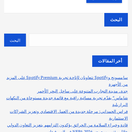
البحث
البحث
أخر المقالات
سامسونج وSpotify تتعاونان لإتاحة تجربة Spotify Premium على المزيد
من الأجهزة
جدة.. مدينة التجارب المتنوعة على ساحل البحر الأحمر
شاماس” يقدّم تجربة مسائية راقية مع قائمة جديدة مستوحاة من النكهات
البرازيلية
فراس الحمداني: مرحلة جديدة من العمل الاقتصادي وتعزيز الشراكات
الاستثمارية
قادة وخبراء السلامة من الحرائق يؤكدون التزامهم بتعزيز التعاون الدولي
خلال مؤتمر ومعرض NFPA 2026 في لاس فيغاس