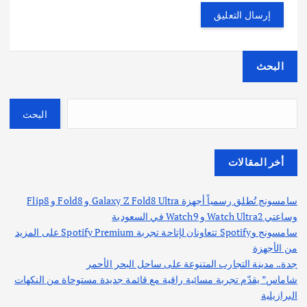
البحث
البحث
أخر المقالات
سامسونج تُطلق رسمياً أجهزة Galaxy Z Fold8 Ultra و Fold8 و Flip8
وساعتي Watch Ultra2 و Watch9 في السعودية
سامسونج وSpotify تتعاونان لإتاحة تجربة Spotify Premium على المزيد
من الأجهزة
جدة.. مدينة التجارب المتنوعة على ساحل البحر الأحمر
شاماس” يقدّم تجربة مسائية راقية مع قائمة جديدة مستوحاة من النكهات
البرازيلية