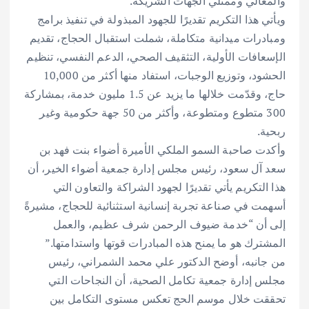
والمعالي وممثلي الجهات الشريكة.
ويأتي هذا التكريم تقديرًا للجهود المبذولة في تنفيذ برامج
ومبادرات ميدانية متكاملة، شملت استقبال الحجاج، تقديم
الإسعافات الأولية، التثقيف الصحي، الدعم النفسي، تنظيم
الحشود، وتوزيع الوجبات، استفاد منها أكثر من 10,000
حاج، وقدّمت خلالها ما يزيد عن 1.5 مليون خدمة، بمشاركة
300 متطوع ومتطوعة، وأكثر من 50 جهة حكومية وغير
ربحية.
وأكدت صاحبة السمو الملكي الأميرة أضواء بنت فهد بن
سعد آل سعود، رئيس مجلس إدارة جمعية أضواء الخير، أن
هذا التكريم يأتي تقديرًا لجهود الشراكة والتعاون التي
أسهمت في صناعة تجربة إنسانية استثنائية للحجاج، مشيرةً
إلى أن “خدمة ضيوف الرحمن شرف عظيم، والعمل
المشترك هو ما يمنح هذه المبادرات قوتها واستدامتها.”
من جانبه، أوضح الدكتور علي محمد الشمراني، رئيس
مجلس إدارة جمعية تكامل الصحية، أن النجاحات التي
تحققت خلال موسم الحج تعكس مستوى التكامل بين