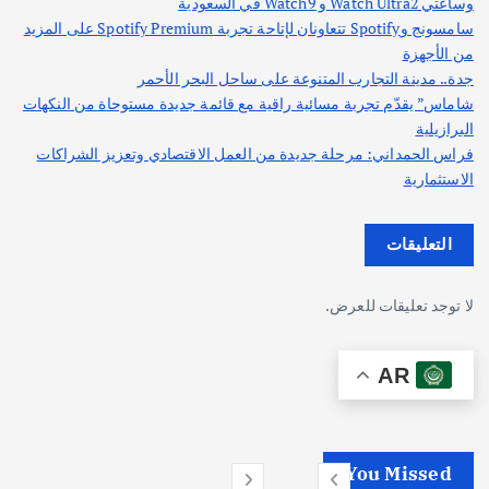
وساعتي Watch Ultra2 و Watch9 في السعودية
سامسونج وSpotify تتعاونان لإتاحة تجربة Spotify Premium على المزيد
من الأجهزة
جدة.. مدينة التجارب المتنوعة على ساحل البحر الأحمر
شاماس” يقدّم تجربة مسائية راقية مع قائمة جديدة مستوحاة من النكهات
البرازيلية
فراس الحمداني: مرحلة جديدة من العمل الاقتصادي وتعزيز الشراكات
الاستثمارية
التعليقات
لا توجد تعليقات للعرض.
AR
You Missed