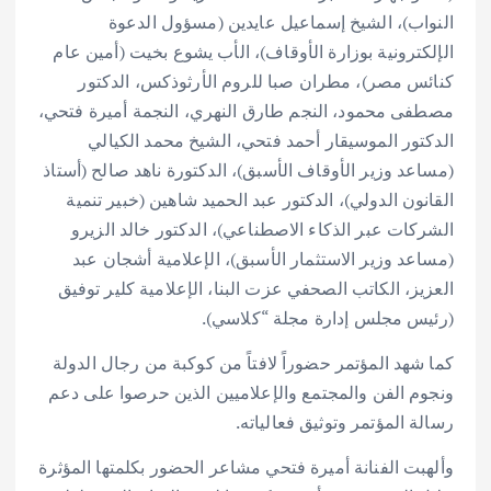
النواب)، الشيخ إسماعيل عايدين (مسؤول الدعوة
الإلكترونية بوزارة الأوقاف)، الأب يشوع بخيت (أمين عام
كنائس مصر)، مطران صبا للروم الأرثوذكس، الدكتور
مصطفى محمود، النجم طارق النهري، النجمة أميرة فتحي،
الدكتور الموسيقار أحمد فتحي، الشيخ محمد الكيالي
(مساعد وزير الأوقاف الأسبق)، الدكتورة ناهد صالح (أستاذ
القانون الدولي)، الدكتور عبد الحميد شاهين (خبير تنمية
الشركات عبر الذكاء الاصطناعي)، الدكتور خالد الزيرو
(مساعد وزير الاستثمار الأسبق)، الإعلامية أشجان عبد
العزيز، الكاتب الصحفي عزت البنا، الإعلامية كلير توفيق
(رئيس مجلس إدارة مجلة “كلاسي).
كما شهد المؤتمر حضوراً لافتاً من كوكبة من رجال الدولة
ونجوم الفن والمجتمع والإعلاميين الذين حرصوا على دعم
رسالة المؤتمر وتوثيق فعالياته.
وألهبت الفنانة أميرة فتحي مشاعر الحضور بكلمتها المؤثرة