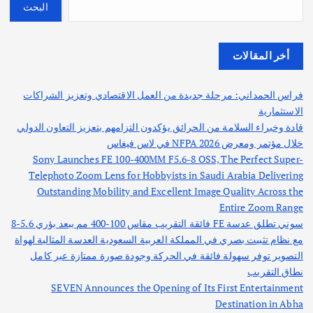
البحث
أخر المقالات
فراس الحمداني: مرحلة جديدة من العمل الاقتصادي وتعزيز الشراكات
الاستثمارية
قادة وخبراء السلامة من الحرائق يؤكدون التزامهم بتعزيز التعاون الدولي
خلال مؤتمر ومعرض NFPA 2026 في لاس فيغاس
Sony Launches FE 100-400MM F5.6-8 OSS, The Perfect Super-
Telephoto Zoom Lens for Hobbyists in Saudi Arabia Delivering
Outstanding Mobility and Excellent Image Quality Across the
Entire Zoom Range
سوني تطلق عدسة FE فائقة التقريب مقاس 100-400 مم ببعد بؤري 5.6-8
مع نظام تثبيت بصري في المملكة العربية السعودية العدسة المثالية لهواة
التصوير توفر سهولة فائقة في الحركة وجودة صورة ممتازة عبر كامل
نطاق التقريب
SEVEN Announces the Opening of Its First Entertainment
Destination in Abha