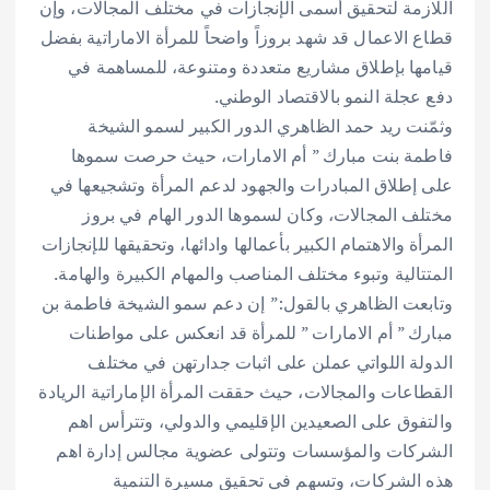
اللازمة لتحقيق أسمى الإنجازات في مختلف المجالات، وإن
قطاع الاعمال قد شهد بروزاً واضحاً للمرأة الاماراتية بفضل
قيامها بإطلاق مشاريع متعددة ومتنوعة، للمساهمة في
دفع عجلة النمو بالاقتصاد الوطني.
وثمّنت ريد حمد الظاهري الدور الكبير لسمو الشيخة
فاطمة بنت مبارك ” أم الامارات، حيث حرصت سموها
على إطلاق المبادرات والجهود لدعم المرأة وتشجيعها في
مختلف المجالات، وكان لسموها الدور الهام في بروز
المرأة والاهتمام الكبير بأعمالها وادائها، وتحقيقها للإنجازات
المتتالية وتبوء مختلف المناصب والمهام الكبيرة والهامة.
وتابعت الظاهري بالقول:” إن دعم سمو الشيخة فاطمة بن
مبارك ” أم الامارات ” للمرأة قد انعكس على مواطنات
الدولة اللواتي عملن على اثبات جدارتهن في مختلف
القطاعات والمجالات، حيث حققت المرأة الإماراتية الريادة
والتفوق على الصعيدين الإقليمي والدولي، وتترأس اهم
الشركات والمؤسسات وتتولى عضوية مجالس إدارة اهم
هذه الشركات، وتسهم في تحقيق مسيرة التنمية