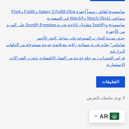
سامسونج تُطلق رسمياً أجهزة Galaxy Z Fold8 Ultra و Fold8 و Flip8
وساعتي Watch Ultra2 و Watch9 في السعودية
سامسونج وSpotify تتعاونان لإتاحة تجربة Spotify Premium على المزيد
من الأجهزة
جدة.. مدينة التجارب المتنوعة على ساحل البحر الأحمر
شاماس” يقدّم تجربة مسائية راقية مع قائمة جديدة مستوحاة من النكهات
البرازيلية
فراس الحمداني: مرحلة جديدة من العمل الاقتصادي وتعزيز الشراكات
الاستثمارية
التعليقات
لا توجد تعليقات للعرض.
AR