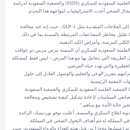
في هذ المحفل المنعقد في الرياض اليوم، ناقشت الجمعية العلمية السعودية للسكري (SSDS) والجمعية السعودية لدراسة
 في المجال الصحي أحدث الاستراتيجيات لمواجهة هذا التحدي
كان محور المناقشة هو الدعوة إلى توسيع الوعي والوصول إلى العلاجات المتقدمة مثل GLP-1 ، حيث إنه عند معالجة
ًا تقليل مخاطر المضاعفات المرتبطة بالسمنة بما في ذلك
الكلى المزمنة، وأمراض الكبد الدهنية.
 العلمية السعودية للسكري أن السمنة مرض مزمن ذو عواقب
حول الطريقة التي نتعامل بها مع هذا المرض – ليس فقط كمشكلة
الخطيرة والتي تهدد حياة المرضي.
زامهم بتعزيز الوعي والتعليم والوصول العادل إلى حلول
ت المعنية الرئيسية.
الجمعية العلمية السعودية للسكري والجمعية السعودية
 وصانعي السياسات لإعادة تشكيل كيفية تشخيص ومعالجة
ير حالة الأمة مع ساهم.”
 الملهمة لتعزيز أمن الأدوية لعلاج السكري والسمنة، أعلنت نوفو نورديسك، الرائدة
 في المملكة لدعم أهداف التحول الصحي في المملكة.
لوتيد 2.4 ملغ (ويغوفي®) قد تم اعتمادها مؤخرًا من قبل هيئة الغذاء والدواء السعودية، حيث