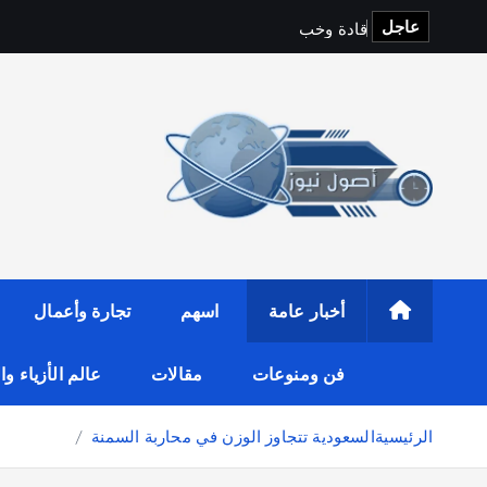
عاجل
ق
ا
د
ة
و
خ
ب
ر
ا
ء
ا
ل
س
أخبار عامة
اسهم
تجارة وأعمال
فن ومنوعات
مقالات
عالم الأزياء و
الرئيسية
السعودية تتجاوز الوزن في محاربة السمنة