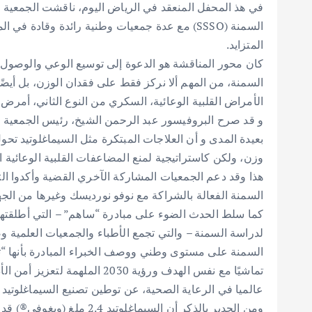
السمنة (SSSO) مع عدة جمعيات وطنية رائدة وقادة
المتزايد.
السمنة، من المهم ألا نركز فقط على فقدان الوزن، بل أيض
الأمراض القلبية الوعائية، السكري من النوع الثاني، أمرض 
و قد صرح البروفيسور عبد الرحمن الشيخ، رئيس الجمعية
بعيدة المدى و أن العلاجات المبتكرة مثل السيماغلوتيد ت
وزن، ولكن كاستراتيجية لمنع المضاعفات القلبية الوعائية 
هذا وقد دعم الجمعيات المشاركة الآخري القضية وأكدوا الت
السمنة الفعالة بالشراكة مع نوفو نورديسك وغيرها من الجها
كما سلط الحدث الضوء على مبادرة “ساهم” – التي أطلقتها 
لدراسة السمنة – والتي تجمع الأطباء والجمعيات العلمية
السمنة على مستوى وطني ووصف الخبراء المبادرة بأنها “تغ
تماشيًا مع نفس الهدف ورؤية 2030
عالميا في الرعاية الصحية، عن توطين تصنيع السيماغلوتيد
ومن الجدير بالذكر أن السيماغ