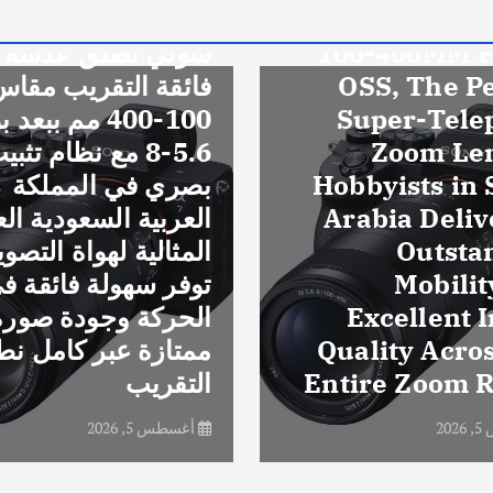
أخبار عامة
سوني تطلق عدسة FE
فائقة التقريب مقاس
100-400 مم ببعد بؤري
5.6-8 مع نظام تثبيت
بصري في المملكة
العربية السعودية العدسة
ized
المثالية لهواة التصوير
توفر سهولة فائقة في
ces
الحركة وجودة صورة
 Its
ممتازة عبر كامل نطاق
ent
التقريب
bha
أغسطس 5, 2026
أغسطس 