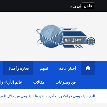
عاجل
ج
د
ة
.
.
م
د
ي
ن
ة
ا
أخبار عامة
اسهم
تجارة وأعمال
فن ومنوعات
مقالات
عالم الأزياء و
الرئيسية
ميسي فرانكفورت تُعزز حضورها الإقليمي من خلال ت