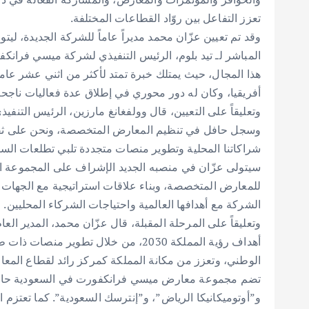
تعزز التفاعل بين روّاد القطاعات المختلفة.
وقد تم تعيين عزّان محمد مديراً عاماً للشركة الجديدة، ليت
المباشر لـ تيد بلوم، الرئيس التنفيذي لشركة ميسي فرانكف
هذا المجال، حيث يمتلك خبرة تمتد لأكثر من اثني عشر ع
أفريقيا، وكان له دور محوري في إطلاق عدة فعاليات ناج
وتعليقاً على التعيين، قال وولفغانغ مارزين، الرئيس التن
وسجل حافل في تنظيم المعارض المتخصصة، ونحن على ثقة بأ
شراكاتنا المحلية وتطوير منصات متجددة تلبي تطلعات الس
سيتولى عزّان في منصبه الجديد الإشراف على المجموعة الح
للمعارض المتخصصة، وبناء علاقات استراتيجية مع الجهات 
الشركة مع أهدافها العالمية واحتياجات الشركاء المحليين.
وتعليقاً على المرحلة المقبلة، قال عزّان محمد، المدير 
أهداف رؤية المملكة 2030، من خلال تطوي
الوطني، وتعزز من مكانة المملكة كمركز رائد لقطاع المع
تضم مجموعة معارض ميسي فرانكفورت في السعودية حالياً 
و”أوتوميكانيكا الرياض”، و”إنترسك السعودية”. كما تعتزم ال