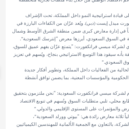
ولى قيادة استراتيجية النمو داخل المملكة، تحت الإشراف
ورت ميدل إيست (دبي). ويُعد عزّان من الكفاءات البارزة في
اماً في إدارة معارض كبرى ضمن منطقة الشرق الأوسط وشمال
حة في السوق السعودي، أبرزها معرض “إنترسك السعودية”.
فيذي لشركة ميسي فرانكفورت: “يتمتع عزّان بفهم عميق للسوق،
نه سيقود هذا التوسع الاستراتيجي بنجاح، ويُسهم في تعزيز
وق السعودي.”
الية من الفعاليات داخل المملكة، وتطوير أفكار جديدة
الحكومية والمؤسسات المعنية، بما يضمن توافق أنشطة
العام لشركة ميسي فرانكفورت السعودية: “نحن ملتزمون بتحقيق
ر منصات ذات طابع محلي، تلبي متطلبات السوق وتُسهم في تنويع الاقتصاد
ارض والمؤتمرات على المستوى الإقليمي والدولي.”
ثلاثة معارض رائدة هي: “بيوتي وورلد السعودية”،
شركة، بالتعاون مع الجمعية الألمانية للمهندسين الكيميائيين