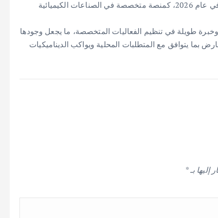
والبيولوجيين (ديخيما)، إطلاق معرض “أخيما ميدل إيست” في عام 2026، كمنصة متخصصة في الصناعات الكيميائية
خبرة طويلة في تنظيم الفعاليات المتخصصة، ما يجعل وجودها
ض بما يتوافق مع المتطلبات المحلية ويواكب الديناميكيات
 إليها بـ
*