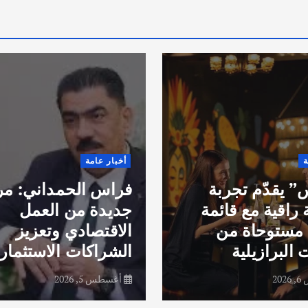
ة
أخبار عامة
 يقدّم تجربة
فراس الحمداني: مر
 راقية مع قائمة
جديدة من العمل
مستوحاة من
الاقتصادي وتعزيز
 البرازيلية
الشراكات الاستثماري
20
أغسطس 5, 2026