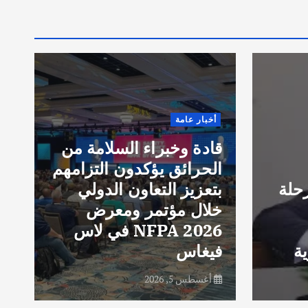
E
8
t
o
r
أخبار عامة
i
قادة وخبراء السلامة من
g
الحرائق يؤكدون التزامهم
g
حلة
بتعزيز التعاون الدولي
d
خلال مؤتمر ومعرض
e
NFPA 2026 في لاس
e
ة
فيغاس
e
أغسطس 5, 2026