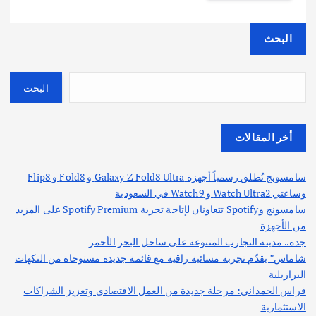
البحث
البحث
أخر المقالات
سامسونج تُطلق رسمياً أجهزة Galaxy Z Fold8 Ultra و Fold8 و Flip8
وساعتي Watch Ultra2 و Watch9 في السعودية
سامسونج وSpotify تتعاونان لإتاحة تجربة Spotify Premium على المزيد
من الأجهزة
جدة.. مدينة التجارب المتنوعة على ساحل البحر الأحمر
شاماس” يقدّم تجربة مسائية راقية مع قائمة جديدة مستوحاة من النكهات
البرازيلية
فراس الحمداني: مرحلة جديدة من العمل الاقتصادي وتعزيز الشراكات
الاستثمارية