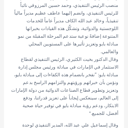
منصب الرئيس التنفيذي، وحمد حسين المرزوقي نائباً
للرئيس التنفيذي، وانضم إليهما عاطف عظيم مديراً مالياً
تنفيذياً، وخالد عبد الله الكاف مديراً عاماً للخدمات
اللوجستية والدوائية، وتشكِّل هذه القيادات بخبراتها
المتنوعة إضافةً نوعية ستدعم المرحلة المقبلة من نمو
مبادلة بايو وتعزيز تأثيرها على المستويين المحلي
والعالمي.
وقال الدكتور بخيت الكثيري، الرئيس التنفيذي لقطاع
الاستثمار في الإمارات في مبادلة ورئيس مجلس إدارة
مبادلة بايو: “نفخر بانضمام هذه الكفاءات إلى مبادلة بايو،
ونؤمن بأن خبراتهم ورؤيتهم والتزامهم الراسخ بدعم
وتعزيز وتطوير قطاع الصناعات الدوائية من دولة الإمارات
إلى العالم، سينعكس إيجاباً على تعزيز قدراتنا، ودفع
الابتكار، ودعم رؤية مبادلة بايو في توفير حياة صحية
أفضل، للجميع.”
وقال إسماعيل علي عبد الله، المدير التنفيذي لوحدة