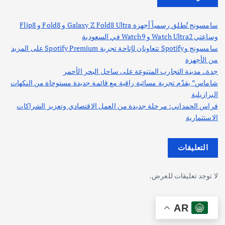
سامسونج تُطلق رسمياً أجهزة Galaxy Z Fold8 Ultra و Fold8 و Flip8
وساعتي Watch Ultra2 و Watch9 في السعودية
سامسونج وSpotify تتعاونان لإتاحة تجربة Spotify Premium على المزيد
من الأجهزة
جدة.. مدينة التجارب المتنوعة على ساحل البحر الأحمر
شاماس” يقدّم تجربة مسائية راقية مع قائمة جديدة مستوحاة من النكهات
البرازيلية
فراس الحمداني: مرحلة جديدة من العمل الاقتصادي وتعزيز الشراكات
الاستثمارية
التعليقات
لا توجد تعليقات للعرض.
AR