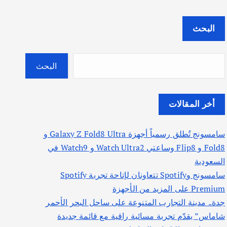
البحث
البحث
أخر المقالات
سامسونج تُطلق رسمياً أجهزة Galaxy Z Fold8 Ultra و
Fold8 و Flip8 وساعتي Watch Ultra2 و Watch9 في
السعودية
سامسونج وSpotify تتعاونان لإتاحة تجربة Spotify
Premium على المزيد من الأجهزة
جدة.. مدينة التجارب المتنوعة على ساحل البحر الأحمر
شاماس” يقدّم تجربة مسائية راقية مع قائمة جديدة