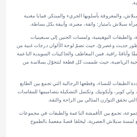
ة.
 سبلاش، والمعروفة بأسلوبها الجريء والمبتكر. فمايا مغنية
رأة سبلاش بامتياز: واثقة، معبرة، وأنيقة بكل بساطة.
ة، والطبقات البوهيمية، ولمسات الحنين إلى سبعينيات
منظور حديث وعصريّ، حيث تضمّ لوحة الألوان درجات غنية من
مقًا وأناقةً راقية. فمن المعاطف والجاكيتات السويدية الناعمة
ارجية الرياضية، حيث صُممت كل قطعة لتتحوّل بسلاسة من
ة الطبقات للنساء، وقطعها الرجالية التي تجمع بين الطابع
، ولي كوبر، وآيكونيك. وتكتمل التشكيلة بتصاميمها للمقاسات
تي تحقق التوازن المثالي بين الراحة والثقة.
مجموعة، تجمع بين الأقمشة الناعمة والطبقات في مجموعات
ع لمسة سبلاش العصرية، ليخلقا قصةً مفعمةً بالطموح