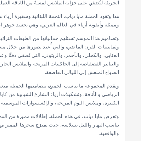
الجريئة لتُضفي على خزانة الملابس لمسةً من الأناقة العملي
هذا وتقود الحملة مايا دياب، النجمة اللبنانية وسفيرة أزياء
وممثلة وأيقونة أزياء في العالم العربي، وهي تجسد جوهر ام
وتصاميم هذا الموسم تستلهم جمالياتها من الطبعات التراثي
وثمانينيات القرن الماضي، والتي أُعيد تصورها من خلال 
العنابي، والكحلي، والأحمر، والزيتوني، التي تُضفي دفئًا وع
والتنانير الفضفاضة إلى الجاكيتات المريحة والملابس الخ
الصباح المنعش إلى الليالي العاصفة.
وتقدم المجموعة ما يناسب الجميع، بتصاميمها الجميلة متعدد
الرياضي والأناقة، وتشكيلات أزياء الشارع الشبابية من كابا
الكبيرة، وملابس النوم المريحة، والإكسسوارات الموسمية ال
وتعرض مايا دياب، في هذه الحملة، إطلالات مميزة من ال
تناسب النهار والليل بسلاسة، حيث يمتزج سحرها المميز م
والواقعية.