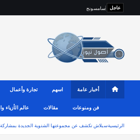
عاجل
س
ا
م
س
و
ن
ج
و
i
t
o
p
S
أخبار عامة
اسهم
تجارة وأعمال
فن ومنوعات
مقالات
عالم الأزياء و
الرئيسية
سبلاش تكشف عن مجموعتها الشتوية الجديدة بمشاركة م