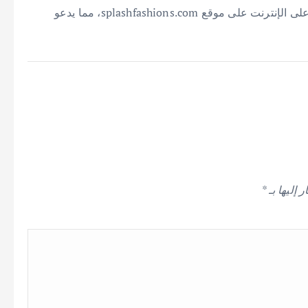
هذا وتتوفر مجموعة الشتاء الآن في جميع متاجر سبلاش وعلى الإنترنت على موقع splashfashions.com، مما يدعو
 إليها بـ
*