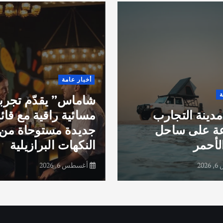
أخبار عامة
ة
شاماس” يقدّم تجرب
مدينة التجارب
مسائية راقية مع قائ
عة على ساحل
جديدة مستوحاة من
لأحمر
النكهات البرازيلية
20
أغسطس 6, 2026