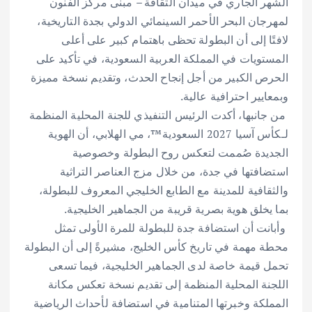
الشهر الجاري في ميدان الثقافة – مبنى مركز الفنون
لمهرجان البحر الأحمر السينمائي الدولي بجدة التاريخية،
لافتًا إلى أن البطولة تحظى باهتمام كبير على أعلى
المستويات في المملكة العربية السعودية، في تأكيد على
الحرص الكبير من أجل إنجاح الحدث، وتقديم نسخة مميزة
وبمعايير احترافية عالية.
‎ من جانبها، أكدت الرئيس التنفيذي للجنة المحلية المنظمة
لـكأس آسيا 2027 السعودية™️، مي الهلابي، أن الهوية
الجديدة صُممت لتعكس روح البطولة وخصوصية
استضافتها في جدة، من خلال مزج العناصر التراثية
والثقافية للمدينة مع الطابع الخليجي المعروف للبطولة،
بما يخلق هوية بصرية قريبة من الجماهير الخليجية.
‎ وأبانت أن استضافة جدة للبطولة للمرة الأولى تمثل
محطة مهمة في تاريخ كأس الخليج، مشيرةً إلى أن البطولة
تحمل قيمة خاصة لدى الجماهير الخليجية، فيما تسعى
اللجنة المحلية المنظمة إلى تقديم نسخة تعكس مكانة
المملكة وخبرتها المتنامية في استضافة لأحداث الرياضية