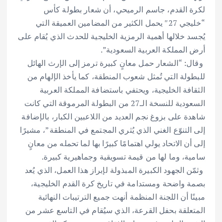
لكرة القدم، جاسم الرميحي، أن شعار بطولة كأس
“خليجي 27″ يحمل الكثير من المضامين العميقة التي
يُجسد خلالها أهمية الرمزية الخليجية للحدث الذي يُقام على
أرض المملكة العربية السعودية”.
‎ وقال: “الشعار حمل معانٍ كبيرة ترمز إلى الإرث الهائل
للبطولة التي تُمثل شعوب المنطقة، كما يأخذ الإلهام من
الثقافة الخليجية، ويحتفي باستضافة المملكة العربية
السعودية للنسخة الـ27 من البطولة المرموقة التي كانت
شاهدة على بزوغ نجم العديد من اللاعبين الكبار، بالإضافة
إلى التنوّع الغني الذي يُثري المجتمع في المنطقة”، مشيرًا
إلى أن الاتحاد يولي اهتمامًا كبيرًا بها لما تحمله من معانٍ
سامية، وما لها من قيمة تسويقية وجماهيرية كبيرة.
‎ وثمّن الجهود الكبيرة المبذولة لإبراز هذا العمل، الذي يُعد
بصمة واضحة ومستدامة في تاريخ كرة القدم الخليجية،
مبينًا أن اللجنة المنظمة أنهت جميع الترتيبات النهائية
المتعلقة بحفل القرعة، الذي سيُقام في التاسع عشر من