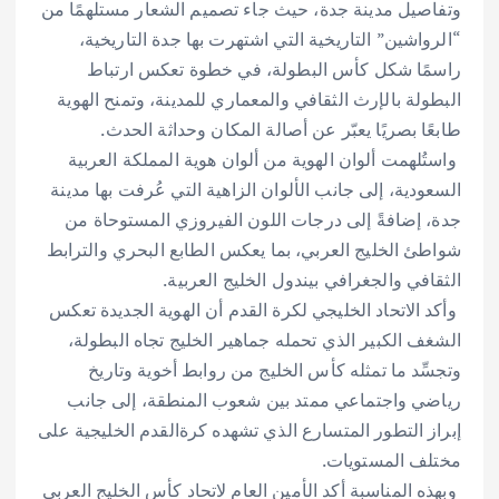
وتفاصيل مدينة جدة، حيث جاء تصميم الشعار مستلهمًا من
“الرواشين” التاريخية التي اشتهرت بها جدة التاريخية،
راسمًا شكل كأس البطولة، في خطوة تعكس ارتباط
البطولة بالإرث الثقافي والمعماري للمدينة، وتمنح الهوية
طابعًا بصريًا يعبّر عن أصالة المكان وحداثة الحدث.
‎ واستُلهمت ألوان الهوية من ألوان هوية المملكة العربية
السعودية، إلى جانب الألوان الزاهية التي عُرفت بها مدينة
جدة، إضافةً إلى درجات اللون الفيروزي المستوحاة من
شواطئ الخليج العربي، بما يعكس الطابع البحري والترابط
الثقافي والجغرافي بيندول الخليج العربية.
‎ وأكد الاتحاد الخليجي لكرة القدم أن الهوية الجديدة تعكس
الشغف الكبير الذي تحمله جماهير الخليج تجاه البطولة،
وتجسِّد ما تمثله كأس الخليج من روابط أخوية وتاريخ
رياضي واجتماعي ممتد بين شعوب المنطقة، إلى جانب
إبراز التطور المتسارع الذي تشهده كرةالقدم الخليجية على
مختلف المستويات.
‎ وبهذه المناسبة أكد الأمين العام لاتحاد كأس الخليج العربي