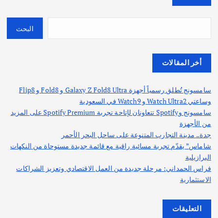
البحث
أخر المقالات
سامسونج تُطلق رسمياً أجهزة Galaxy Z Fold8 Ultra و Fold8 و Flip8
وساعتي Watch Ultra2 و Watch9 في السعودية
سامسونج وSpotify تتعاونان لإتاحة تجربة Spotify Premium على المزيد
من الأجهزة
جدة.. مدينة التجارب المتنوعة على ساحل البحر الأحمر
شاماس” يقدّم تجربة مسائية راقية مع قائمة جديدة مستوحاة من النكهات
البرازيلية
فراس الحمداني: مرحلة جديدة من العمل الاقتصادي وتعزيز الشراكات
الاستثمارية
التعليقات