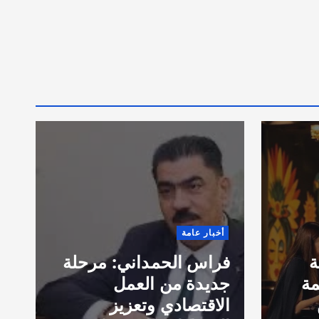
ق
أخبار عامة
ا
ة
فراس الحمداني: مرحلة
ب
مة
جديدة من العمل
خ
الاقتصادي وتعزيز