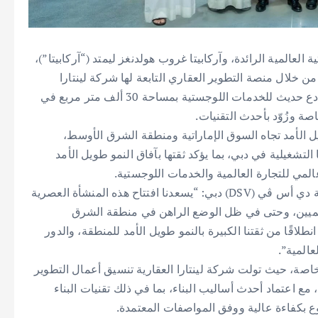
ت اللوجستية العالمية الرائدة، وآركابيتا غروب هولدنغز ليمتد (“آركابيتا”)،
ن خلال منصة التطوير العقاري التابعة لها شركة لينتارا
العقارية(Lintara Properties) ، عن استكمال تطوير مستودع حديث للخدمات اللوجستية بمساحة 30 ألف متر مربع في
 وزُوّد بأحدث التقنيات.
 المشروع التزام شركة دي أس ڤي (DSV) طويل الأمد تجاه السوق الإماراتية ومنطقة الشرق الأوسط،
التشغيلية في دبي، بما يؤكد ثقتها بآفاق النمو طويل الأمد
لمي للتجارة العالمية والخدمات اللوجستية.
وبهذه المناسبة، قال كريس مندونكا، العضو المنتدب بشركة دي أس ڤي (DSV) دبي: “يسعدنا افتتاح هذه المنشأة العصرية
العالميين، وحتى في ظل الوضع الراهن في منطقة الشرق
طلاقًا من ثقتنا الكبيرة بالنمو طويل الأمد للمنطقة، والدور
عالمية”.
صة، حيث تولت شركة لينتارا العقارية تنسيق أعمال التطوير
مع اعتماد أحدث أساليب البناء، بما في ذلك تقنيات البناء
وع بكفاءة عالية ووفق المواصفات المعتمدة.