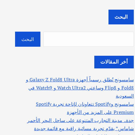
البحث
البحث
أخر المقالات
سامسونج تُطلق رسمياً أجهزة Galaxy Z Fold8 Ultra و
Fold8 و Flip8 وساعتي Watch Ultra2 و Watch9 في
السعودية
سامسونج وSpotify تتعاونان لإتاحة تجربة Spotify
Premium على المزيد من الأجهزة
جدة.. مدينة التجارب المتنوعة على ساحل البحر الأحمر
شاماس” يقدّم تجربة مسائية راقية مع قائمة جديدة