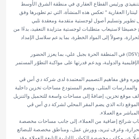
لتنفيذي ورئيس القطاع العقاري في منطقة الشرق الأوسط
ينتارا العقارية ” تعكس هذه المنشأة، التي تم تطويرها وفق
على تطوير وتسليم أصول لوجستية متقدمة ومعقدة تلبي
خصيصًا لاستيعاب متطلبات لوجستية متزايدة التعقيد، بدءًا من
رارة، وصولاً إلى المواد الخطرة، بما يدعم سلاسل الإمداد
ويقع المستودع في القطاع الجنوبي من مجمّع دي أس ڤي (DSV) في المنطقة الحرة بجبل علي، بما يعزز الحضور
الإقليمية والدولية، ويدعم قدرتها على مواكبة التطوّر المستمر
فئة الأولى (Grade A)، وقد جرى تطويره وفق مفاهيم التصميم المعتمدة لدى شركة دي أس ڤي
يلية والممارسات المثلى، ويضم المستودع مساحات تخزين داخلية
ية الارتفاع بحد أقصى يبلغ 17.3 مترًا، وسعة تقارب 75 ألف موقع تخزين، إضافةً إلى مساحات واسعة للتحميل والتنزيل
لموقع ذاته الذي يضم المقر المحلي لشركة دي أس ڤي
اب شرائح إضافية من العملاء، إلى جانب مساحات مخصصة
لحرارة، وغرف تبريد، وورش عمل، ومناطق مخصصة للبضائع
ا عن مكاتب مخصصة للكوادر الإدارية التابعة للعملاء. وقد