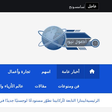
عاجل
س
ا
م
س
و
ن
ج
و
y
f
i
t
o
p
S
أخبار عامة
اسهم
تجارة وأعمال
فن ومنوعات
مقالات
عالم الأزياء و
الرئيسية
لينتارا التابعة لآركابيتا تطوّر مستودعًا لوجستيًا جديدًا في