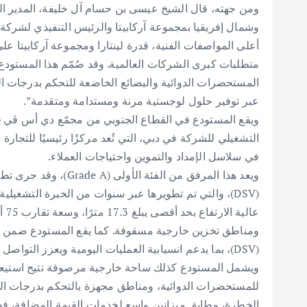
ومن جهته، قال الشيخ عيسى بن حسام آل خليفة، المدير ا
وشمال إفريقيا بمجموعة آركابيتا والرئيس التنفيذي لشركة ل
أعلى المواصفات الفنية، قدرة لينتارا ومجموعة آركابيتا 
متطلبات كبرى الشركات العالمية. وقد صُمّم هذا المستودع 
المستحضرات الدوائية والبضائع الخاضعة للتحكم بدرجات الح
عبر توفير حلول لوجستية مرنة ومستدامة ومتقدمة”.
التشغيلي للشركة في دبي، التي تُعد مركزًا رئيسيًا للتجارة 
في سلاسل الإمداد والتموين واحتياجات العملاء.
ويعد هذا المرفق من ال
(DSV)، والتي تم تطويرها عبر سنوات من الخبرة التشغ
عال
ومناطق تخزين خارجية مسقوفة. كما يقع المستودع ضمن ا
(DSV)، بما يدعم انسيابية العمليات اليومية ويعزز التواصل المباشر مع العملاء.
ويشمل المستودع كذلك ساحة خارجية مرصوفة تتيح استيع
للمستحضرات الدوائية، ومناطق مجهزة بالتحكم بدرجات ا
الخطرة، وطابق ميزانين واسع لخدمات القيمة المضافة، فضلً