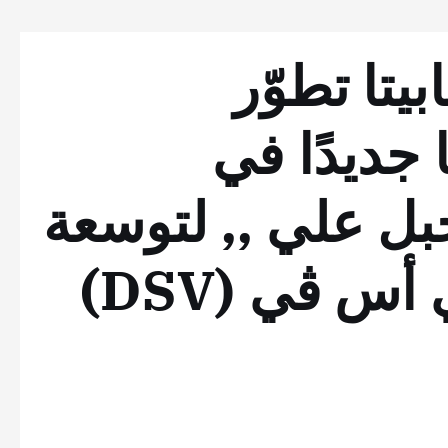
ابيتا تطوّر
 جديدًا في
بل علي ,, لتوسعة
عمليات شركة دي أس ڤي (DSV)