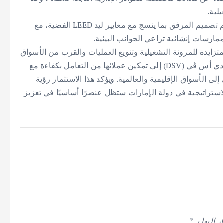
لية.
وانطلاقًا من التزام شركة دي أس ڤي (DSV) بالاستدامة، تم تصميم المرفق بما ينسج مع معايير ليد LEED الفضية، مع
مارسات إنشائية تراعي الجوانب البيئية.
متزايدة للمرونة التشغيلية وتنويع العمليات والقرب من الأسواق
الرئيسية. ومن خلال تعزيز حضورها في دبي، تسعى شركة دي أس ڤي (DSV) إلى تمكين عملائها من التعامل بكفاءة مع
 الأسواق الإقليمية والعالمية. ويؤكد هذا الاستثمار رؤية
الاستراتيجية في دولة الإمارات ستظل عنصرًا أساسيًا في تعزيز
 إليها بـ
*