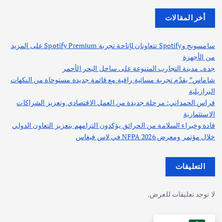
أخر المقالات
سامسونج وSpotify تتعاونان لإتاحة تجربة Spotify Premium على المزيد
من الأجهزة
جدة.. مدينة التجارب المتنوعة على ساحل البحر الأحمر
شاماس” يقدّم تجربة مسائية راقية مع قائمة جديدة مستوحاة من النكهات
البرازيلية
فراس الحمداني: مرحلة جديدة من العمل الاقتصادي وتعزيز الشراكات
الاستثمارية
قادة وخبراء السلامة من الحرائق يؤكدون التزامهم بتعزيز التعاون الدولي
خلال مؤتمر ومعرض NFPA 2026 في لاس فيغاس
التعليقات
لا توجد تعليقات للعرض.