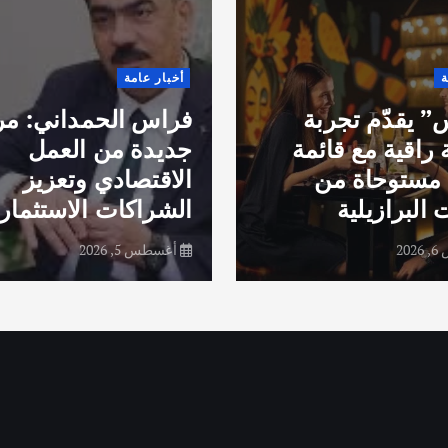
ة
أخبار عامة
 يقدّم تجربة
فراس الحمداني: مر
 راقية مع قائمة
جديدة من العمل
مستوحاة من
الاقتصادي وتعزيز
 البرازيلية
الشراكات الاستثماري
20
أغسطس 5, 2026