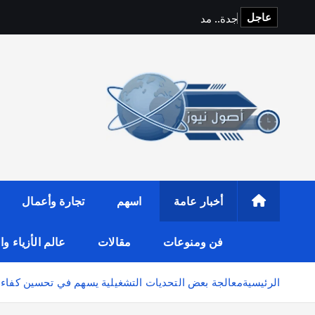
عاجل
ج
د
ة
.
.
م
د
ي
ن
ة
ا
ل
ت
أخبار عامة
اسهم
تجارة وأعمال
فن ومنوعات
مقالات
عالم الأزياء و
الرئيسية
معالجة بعض التحديات التشغيلية يسهم في تحسين كفاءة