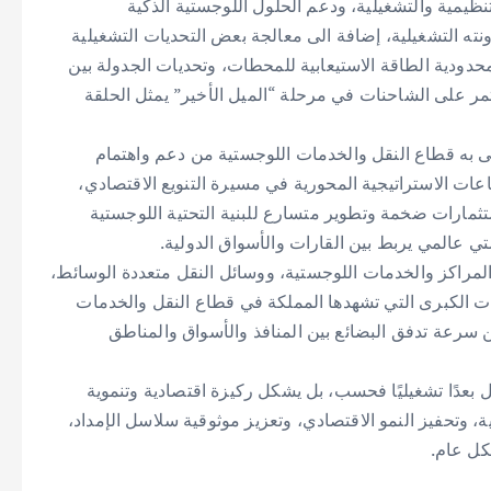
تنظيمية والتشغيلية، ودعم الحلول اللوجستية الذكية
ه التشغيلية، إضافة الى معالجة بعض التحديات التشغيلية
دودية الطاقة الاستيعابية للمحطات، وتحديات الجدولة بين
تمر على الشاحنات في مرحلة “الميل الأخير” يمثل الحلقة
ظى به قطاع النقل والخدمات اللوجستية من دعم واهتمام
طاعات الاستراتيجية المحورية في مسيرة التنويع الاقتصادي،
مارات ضخمة وتطوير متسارع للبنية التحتية اللوجستية
 عالمي يربط بين القارات والأسواق الدولية.
والمراكز والخدمات اللوجستية، ووسائل النقل متعددة الوسائط،
رات الكبرى التي تشهدها المملكة في قطاع النقل والخدمات
 سرعة تدفق البضائع بين المنافذ والأسواق والمناطق
 بعدًا تشغيليًا فحسب، بل يشكل ركيزة اقتصادية وتنموية
، وتحفيز النمو الاقتصادي، وتعزيز موثوقية سلاسل الإمداد،
كل عام.