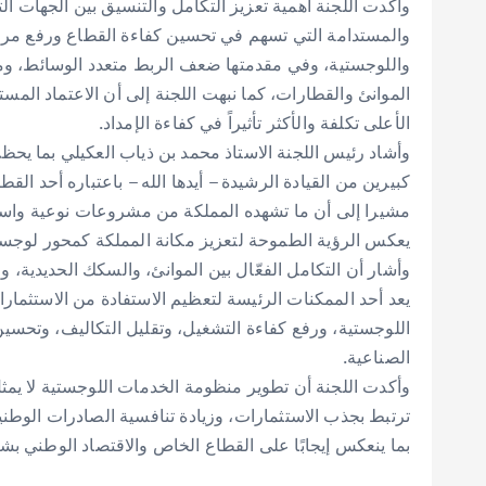
وأكدت اللجنة أهمية تعزيز التكامل والتنسيق بين الجهات ال
والمستدامة التي تسهم في تحسين كفاءة القطاع ورفع مرونت
واللوجستية، وفي مقدمتها ضعف الربط متعدد الوسائط، ومح
الموانئ والقطارات، كما نبهت اللجنة إلى أن الاعتماد المس
الأعلى تكلفة والأكثر تأثيراً في كفاءة الإمداد.
وأشاد رئيس اللجنة الاستاذ محمد بن ذياب العكيلي بما يح
كبيرين من القيادة الرشيدة – أيدها الله – باعتباره أحد الق
مشيرا إلى أن ما تشهده المملكة من مشروعات نوعية واستث
يعكس الرؤية الطموحة لتعزيز مكانة المملكة كمحور لوجستي
وأشار أن التكامل الفعّال بين الموانئ، والسكك الحديدية، 
يعد أحد الممكنات الرئيسة لتعظيم الاستفادة من الاستثما
اللوجستية، ورفع كفاءة التشغيل، وتقليل التكاليف، وتحسين
الصناعية.
وأكدت اللجنة أن تطوير منظومة الخدمات اللوجستية لا يمثل
ترتبط بجذب الاستثمارات، وزيادة تنافسية الصادرات الوطنية
بما ينعكس إيجابًا على القطاع الخاص والاقتصاد الوطني بش