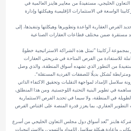
تعاون الخليجي، مستفيدةً من معايير هاينز العالمية في
بيتا الواسعة في الاستثمارات الإقليمية وهيكلتها وإدارة
يد الفرص العقارية الواعدة وتطويرها وهيكلتها وتنفيذها، إلى
ائد مستقرة ضمن مختلف قطاعات العقارات الصناعية
 بمجموعة آركابيتا “تمثل هذه الشراكة الاستراتيجية خطوةً
ملة للاستفادة من الفرص المتاحة في شريحتي العقارات
تفيدةً من التطور الذي تشهده أسواق المنطقة، والذي وصل
ترابطة تُشكل بديلًا للصفقات الفردية المستقلة”.
 سلاسل الإمداد لمواجهة التقلبات وتحقيق الاكتفاء الذاتي
مساهمة في تطوير البنية التحتية اللوجستية. ومن هذا المنطلق،
طويلة في المنطقة، ولا سيما في تحديد الفرص الاستثمارية
 التطوير العقاري، بما يعزز قدرة المنصة على اقتناص الفرص
ركة هاينز “تُعد أسواق دول مجلس التعاون الخليجي من أسرع
سكاني، وإعادة هيكلة سلاسل الإمداد والتموين، والاستراتيجيات