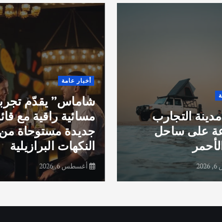
أخبار عامة
ة
شاماس” يقدّم تجرب
مدينة التجارب
مسائية راقية مع قائ
عة على ساحل
جديدة مستوحاة من
لأحمر
النكهات البرازيلية
20
أغسطس 6, 2026