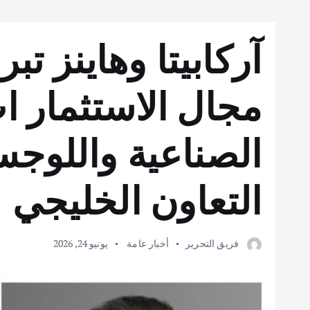
آركابيتا وهاينز ت
مجال الاستثمار ات
الصناعية واللوج
التعاون الخليجي
فريق التحرير
أخبار عامة
يونيو 24, 2026