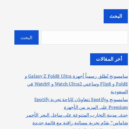
البحث
البحث
أخر المقالات
سامسونج تُطلق رسمياً أجهزة Galaxy Z Fold8 Ultra و
Fold8 و Flip8 وساعتي Watch Ultra2 و Watch9 في
السعودية
سامسونج وSpotify تتعاونان لإتاحة تجربة Spotify
Premium على المزيد من الأجهزة
جدة.. مدينة التجارب المتنوعة على ساحل البحر الأحمر
شاماس” يقدّم تجربة مسائية راقية مع قائمة جديدة