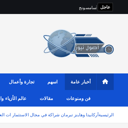
عاجل
س
ا
م
س
و
ن
ج
و
i
t
o
p
S
أخبار عامة
اسهم
تجارة وأعمال
فن ومنوعات
مقالات
عالم الأزياء و
الرئيسية
آركابيتا وهاينز تبرمان شراكة في مجال الاستثمار ات ال