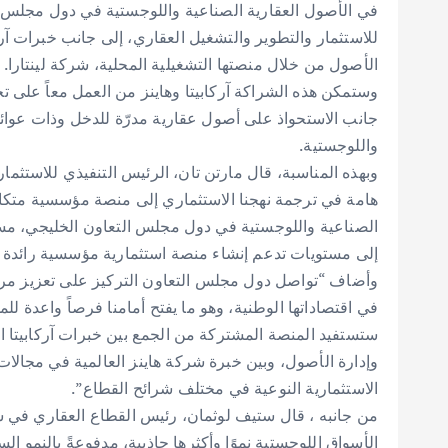
في الأصول العقارية الصناعية واللوجستية في دول مجلس ال
للاستثمار والتطوير والتشغيل العقاري، إلى جانب خبرات آركا
الأصول من خلال منصتها التشغيلية المحلية، شركة لينتارا.
وستمكن هذه الشراكة آركابيتا وهاينز من العمل معاً على تحد
جانب الاستحواذ على أصول عقارية مدرّة للدخل وذات عو
واللوجستية.
وبهذه المناسبة، قال مارتن تان، الرئيس التنفيذي للاستثمار
هامة في ترجمة نهجنا الاستثماري إلى منصة مؤسسية متكا
الصناعية واللوجستية في دول مجلس التعاون الخليجي، مس
إلى مستويات تدعم إنشاء منصة استثمارية مؤسسية رائدة وم
وأضاف “تواصل دول مجلس التعاون التركيز على تعزيز مرونة
في اقتصاداتها الوطنية، وهو ما يفتح أمامنا فرصاً واعدة لل
ستستفيد المنصة المشتركة من الجمع بين خبرات آركابيتا ال
وإدارة الأصول، وبين خبرة شركة هاينز العالمية في مجالات
الاستثمارية النوعية في مختلف شرائح القطاع”.
من جانبه ، قال ستيف لوثمان، رئيس القطاع العقاري في ش
الأسواق اللوجستية نموًا وأكثرها جاذبية، مدفوعةً بالنمو ال