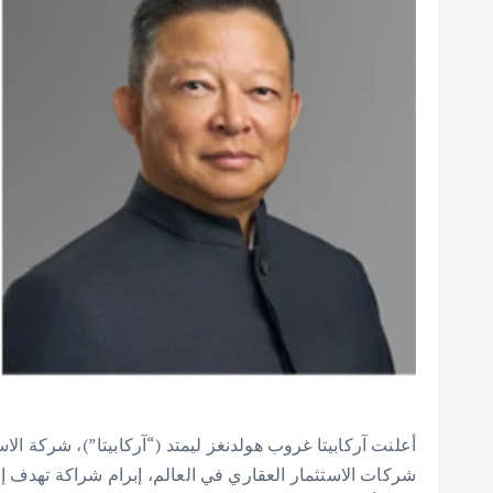
أعلنت آركابيتا غروب هولدنغز ليمتد (“آركابيتا”)، شركة الاس
شركات الاستثمار العقاري في العالم، إبرام شراكة تهدف إل