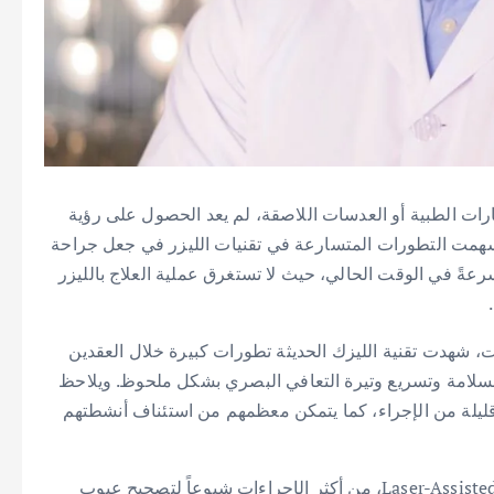
ظارات الطبية أو العدسات اللاصقة، لم يعد الحصول على رؤية
 أسهمت التطورات المتسارعة في تقنيات الليزر في جعل جراحة
سرعةً في الوقت الحالي، حيث لا تستغرق عملية العلاج بالليزر
، شهدت تقنية الليزك الحديثة تطورات كبيرة خلال العقدين
السلامة وتسريع وتيرة التعافي البصري بشكل ملحوظ. ويلاحظ
قليلة من الإجراء، كما يتمكن معظمهم من استئناف أنشطتهم
ويُعد الليزك، وهو اختصار لعبارة Laser-Assisted In Situ Keratomileusis، من أكثر الإجراءات شيوعاً لتصحيح عيوب