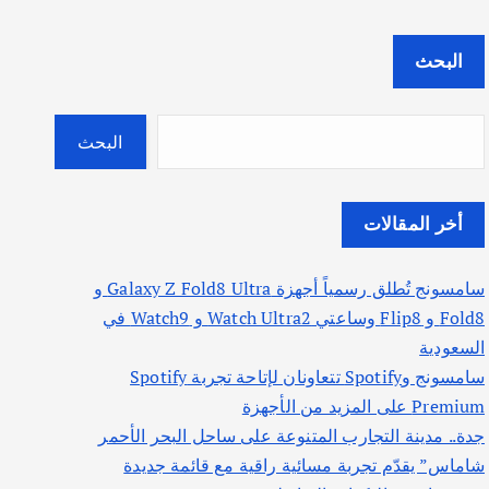
البحث
البحث
أخر المقالات
سامسونج تُطلق رسمياً أجهزة Galaxy Z Fold8 Ultra و
Fold8 و Flip8 وساعتي Watch Ultra2 و Watch9 في
السعودية
سامسونج وSpotify تتعاونان لإتاحة تجربة Spotify
Premium على المزيد من الأجهزة
جدة.. مدينة التجارب المتنوعة على ساحل البحر الأحمر
شاماس” يقدّم تجربة مسائية راقية مع قائمة جديدة