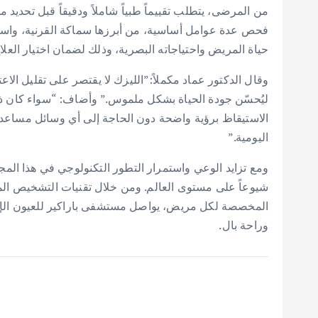
من المرضى، يتطلب تقييماً طبياً شاملاً ودقيقاً قبل تحديد 
فحص عدة عوامل أساسية، من أبرزها سماكة القرنية، واستق
حياة المريض واحتياجاته البصرية، وذلك لضمان اختيار العلا
وقال الدكتور عماد مكملاً:”الليزك لا يقتصر على تقليل الا
ليُحسّن جودة الحياة بشكل ملموس.” وأضاف: “سواء كان ذلك 
الاستيقاظ برؤية واضحة دون الحاجة إلى أي وسائل مساعدة ب
اليومية.”
ومع تزايد الوعي واستمرار التطور التكنولوجي في هذا المجال
شيوعاً على مستوى العالم. ومن خلال تقنيات التشخيص المتق
المخصصة لكل مريض، يواصل مستشفى باراكير للعيون الإما
وراحة بال.