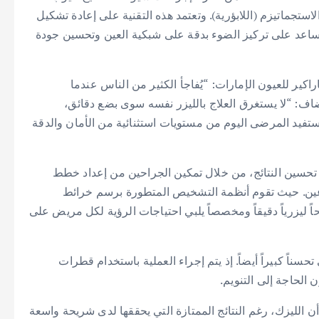
ستجماتيزم (اللابؤرية). وتعتمد هذه التقنية على إعادة تشكيل
يساعد على تركيز الضوء بدقة على شبكية العين وتحسين جودة
ر للعيون الإمارات: “يُفاجأ الكثير من الناس عندما
ف: “لا يستغرق العلاج بالليزر نفسه سوى بضع دقائق،
يستفيد المرضى اليوم من مستويات استثنائية من الأمان والدقة
تحسين النتائج، من خلال تمكين الجراحين من إعداد خطط
ين. حيث تقوم أنظمة التشخيص المتطورة برسم خرائط
ً ليزرياً دقيقاً ومخصصاً يلبي احتياجات الرؤية لكل مريض على
اً كبيراً أيضاً. إذ يتم إجراء العملية باستخدام قطرات
 الحاجة إلى التنويم.
الليزك، رغم النتائج الممتازة التي يحققها لدى شريحة واسعة