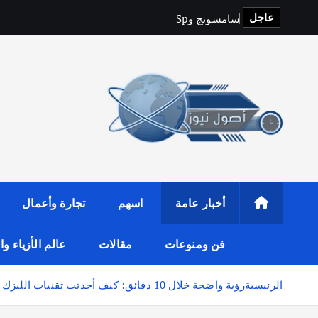
عاجل
س
ا
م
س
و
ن
ج
و
y
f
i
t
o
p
S
ت
ت
أخبار عامة
اسهم
تجارة وأعمال
فن ومنوعات
مقالات
عالم الأزياء و
الرئيسية
رؤية واضحة خلال 10 دقائق: كيف أحدثت تقنيات الليزك الحديثة نقلة نوعية في جراحات تصحيح النظر